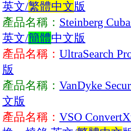
英文/
繁體中文
版
產品名稱：
Steinberg C
英文/
簡體
中文版
產品名稱：
UltraSearch 
版
產品名稱：
VanDyke Sec
文版
產品名稱：
VSO Convert