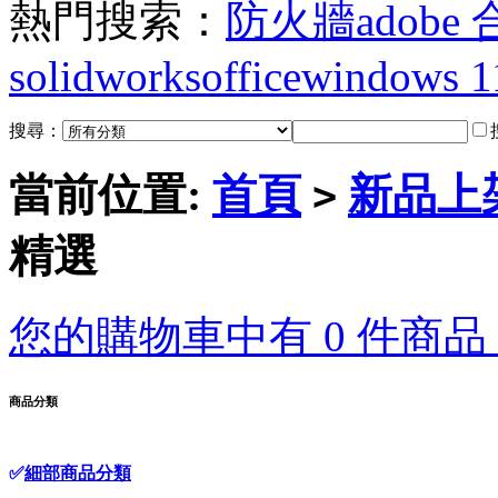
熱門搜索：
防火牆
adobe
solidworks
office
windows 1
搜尋：
當前位置:
首頁
新品上
>
精選
您的購物車中有 0 件商品，
商品分類
✅
細部商品分類