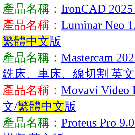
產品名稱：
IronCAD 2
產品名稱：
Luminar Ne
繁體中文
版
產品名稱：
Mastercam 202
銑床、車床、線切割 英文
產品名稱：
Movavi Video
文/
繁體中文
版
產品名稱：
Proteus Pr