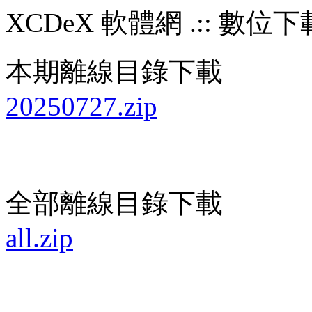
XCDeX 軟體網 .:: 數位下載站
本期離線目錄下載
20250727.zip
全部離線目錄下載
all.zip