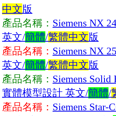
中文
版
產品名稱：
Siemens N
英文/
簡體
/
繁體中文
版
產品名稱：
Siemens N
英文/
簡體
/
繁體中文
版
產品名稱：
Siemens Soli
實體模型設計 英文/
簡體
/
產品名稱：
Siemens Star-