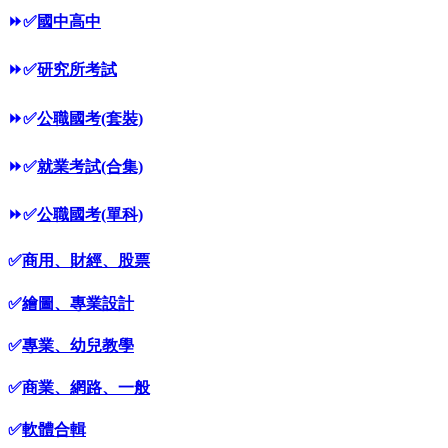
⏩
✅
國中高中
⏩
✅
研究所考試
⏩
✅
公職國考(套裝)
⏩
✅
就業考試(合集)
⏩
✅
公職國考(單科)
✅
商用、財經、股票
✅
繪圖、專業設計
✅
專業、幼兒教學
✅
商業、網路、一般
✅
軟體合輯