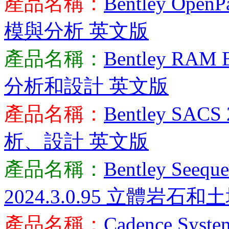
產品名稱：
Bentley Ope
模與分析 英文版
產品名稱：
Bentley RAM 
分析和設計 英文版
產品名稱：
Bentley SAC
析、設計 英文版
產品名稱：
Bentley Seequ
2024.3.0.95 立體岩石
產品名稱：
Cadence System