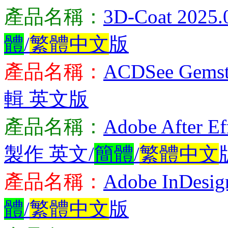
產品名稱：
3D-Coat 2
體
/
繁體中文
版
產品名稱：
ACDSee Gemst
輯 英文版
產品名稱：
Adobe After 
製作 英文/
簡體
/
繁體中文
產品名稱：
Adobe InDes
體
/
繁體中文
版