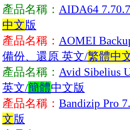
產品名稱：
AIDA64 7.
中文
版
產品名稱：
AOMEI Backupp
備份、還原 英文/
繁體中
產品名稱：
Avid Sibeliu
英文/
簡體
中文版
產品名稱：
Bandizip P
文
版