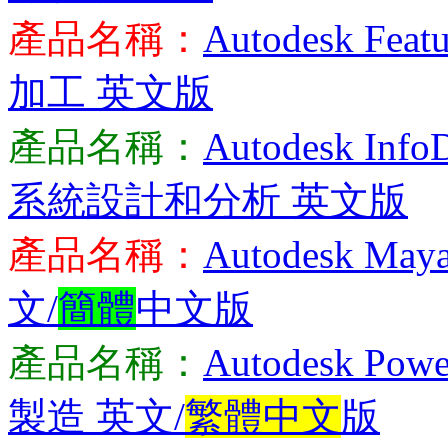
產品名稱：
Autodesk Fea
加工 英文版
產品名稱：
Autodesk Info
系統設計和分析 英文版
產品名稱：
Autodesk M
文/
簡體
中文版
產品名稱：
Autodesk Pow
製造 英文/
繁體中文
版