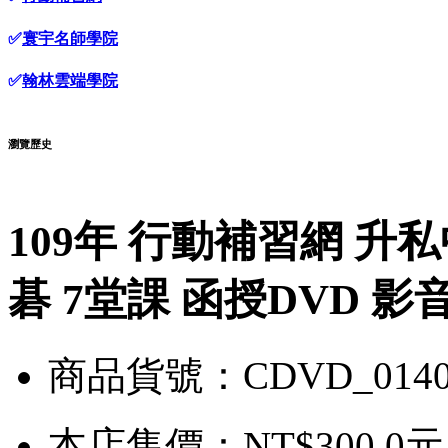
✅
寰宇名師學院
✅
翰林雲端學院
瀏覽歷史
109年 行動補習網 升
碁 7堂課 函授DVD 影音
商品貨號：CDVD_0140
本店售價：
NT$300.0元