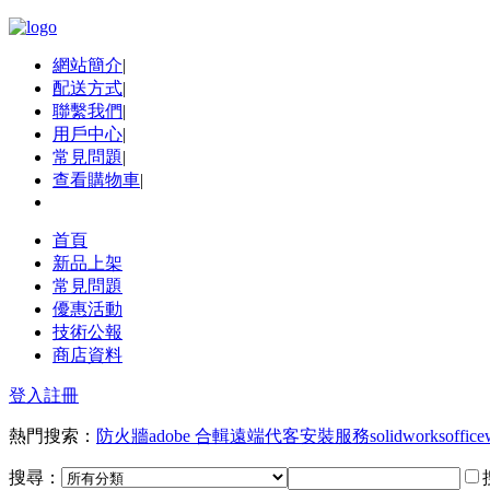
網站簡介
|
配送方式
|
聯繫我們
|
用戶中心
|
常見問題
|
查看購物車
|
首頁
新品上架
常見問題
優惠活動
技術公報
商店資料
登入
註冊
熱門搜索：
防火牆
adobe 合輯
遠端代客安裝服務
solidworks
office
搜尋：