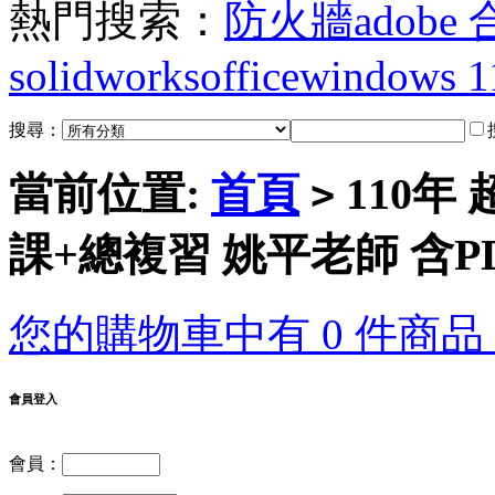
熱門搜索：
防火牆
adobe
solidworks
office
windows 1
搜尋：
當前位置:
首頁
110年
>
課+總複習 姚平老師 含PD
您的購物車中有 0 件商品，
會員登入
會員：