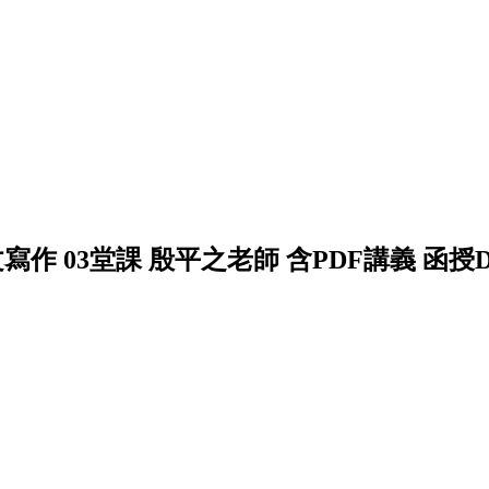
文寫作 03堂課 殷平之老師 含PDF講義 函授