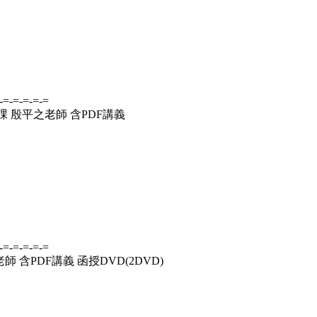
-=-=-=-=-=
堂課 殷平之老師 含PDF講義
-=-=-=-=-=
師 含PDF講義 函授DVD(2DVD)