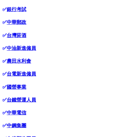
✅
銀行考試
✅
中華郵政
✅
台灣菸酒
✅
中油新進僱員
✅
農田水利會
✅
台電新進僱員
✅
國營事業
✅
台鐵營運人員
✅
中華電信
✅
中鋼集團