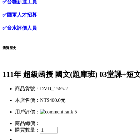
✅
台糖新進工員
✅
國軍人才招募
✅
台水評價人員
瀏覽歷史
111年 超級函授 國文(題庫班) 03堂課+短
商品貨號：DVD_1565-2
本店售價：
NT$400.0元
用戶評價：
商品總價：
購買數量：