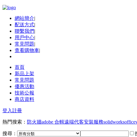
網站簡介
|
配送方式
|
聯繫我們
|
用戶中心
|
常見問題
|
查看購物車
|
首頁
新品上架
常見問題
優惠活動
技術公報
商店資料
登入
註冊
熱門搜索：
防火牆
adobe 合輯
遠端代客安裝服務
solidworks
office
搜尋：