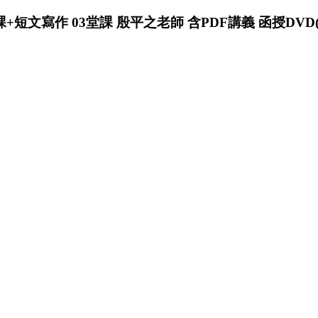
堂課+短文寫作 03堂課 殷平之老師 含PDF講義 函授DVD