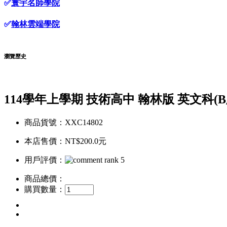
✅
寰宇名師學院
✅
翰林雲端學院
瀏覽歷史
114學年上學期 技術高中 翰林版 英文科(B版
商品貨號：XXC14802
本店售價：
NT$200.0元
用戶評價：
商品總價：
購買數量：