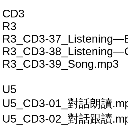
CD3
R3
R3_CD3-37_Listening—
R3_CD3-38_Listening—
R3_CD3-39_Song.mp3
U5
U5_CD3-01_對話朗讀.m
U5_CD3-02_對話跟讀.m