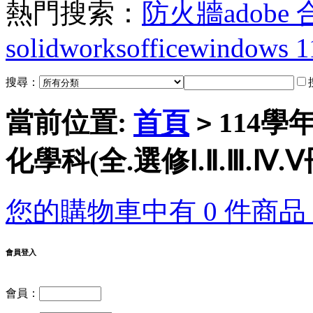
熱門搜索：
防火牆
adobe
solidworks
office
windows 1
搜尋：
當前位置:
首頁
114學
>
化學科(全.選修Ⅰ.Ⅱ.Ⅲ.Ⅳ.
您的購物車中有 0 件商品，
會員登入
會員：