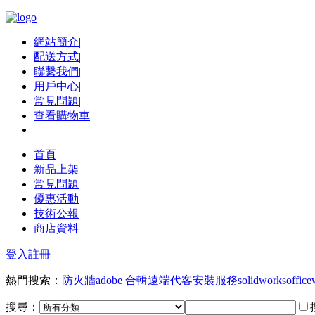
網站簡介
|
配送方式
|
聯繫我們
|
用戶中心
|
常見問題
|
查看購物車
|
首頁
新品上架
常見問題
優惠活動
技術公報
商店資料
登入
註冊
熱門搜索：
防火牆
adobe 合輯
遠端代客安裝服務
solidworks
office
搜尋：