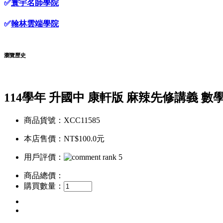
✅
寰宇名師學院
✅
翰林雲端學院
瀏覽歷史
114學年 升國中 康軒版 麻辣先修講義 數
商品貨號：XCC11585
本店售價：
NT$100.0元
用戶評價：
商品總價：
購買數量：