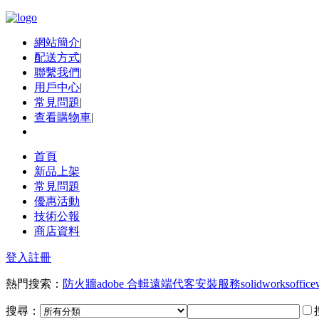
網站簡介
|
配送方式
|
聯繫我們
|
用戶中心
|
常見問題
|
查看購物車
|
首頁
新品上架
常見問題
優惠活動
技術公報
商店資料
登入
註冊
熱門搜索：
防火牆
adobe 合輯
遠端代客安裝服務
solidworks
office
搜尋：