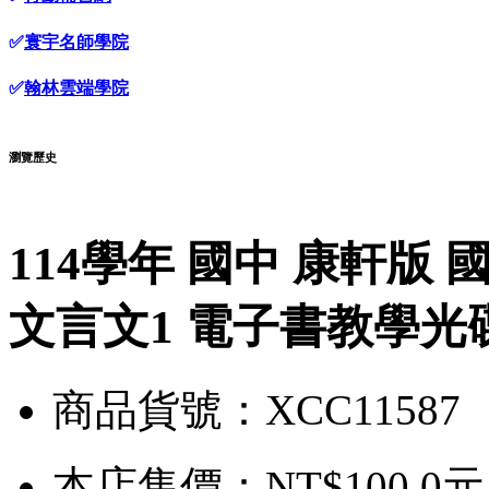
✅
寰宇名師學院
✅
翰林雲端學院
瀏覽歷史
114學年 國中 康軒版
文言文1 電子書教學光
商品貨號：XCC11587
本店售價：
NT$100.0元