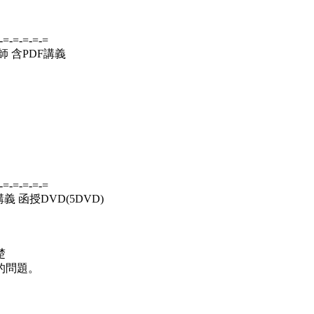
-=-=-=-=-=
師 含PDF講義
-=-=-=-=-=
義 函授DVD(5DVD)
楚
的問題。