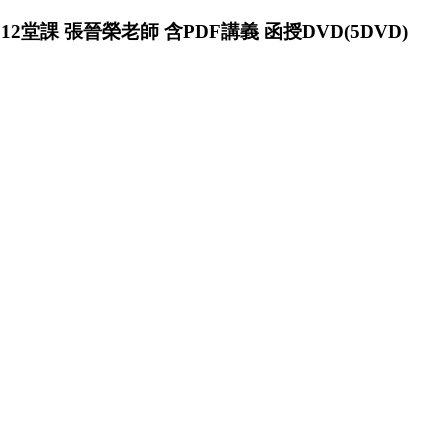
12堂課 張晉榮老師 含PDF講義 函授DVD(5DVD)