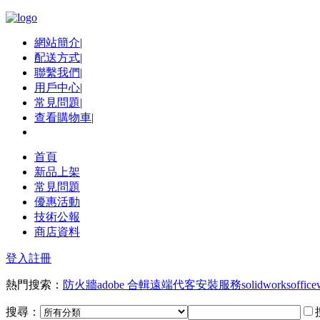
網站簡介
|
配送方式
|
聯繫我們
|
用戶中心
|
常見問題
|
查看購物車
|
首頁
新品上架
常見問題
優惠活動
技術公報
商店資料
登入
註冊
熱門搜索：
防火牆
adobe 合輯
遠端代客安裝服務
solidworks
office
搜尋：