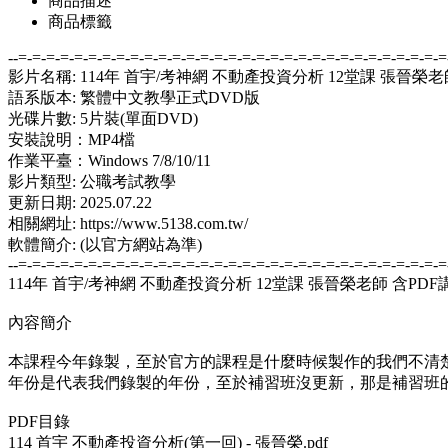
商品描述
商品標籤
--=-=-=-=-=-=-=-=-=-=-=-=-=-=-=-=-=-=-=-=-=-=-=-=-=-=-=-=-=-=-=
影片名稱: 114年 首宇/考神網 不動產投資分析 12堂課 張晉榮老
語系版本: 繁體中文教學正式DVD版
光碟片數: 5片裝(單面DVD)
安裝說明：MP4檔
作業平臺：Windows 7/8/10/11
影片類型: 公職考試教學
更新日期: 2025.07.22
相關網址: https://www.5138.com.tw/
軟體簡介: (以官方網站為準)
--=-=-=-=-=-=-=-=-=-=-=-=-=-=-=-=-=-=-=-=-=-=-=-=-=-=-=-=-=-=-=
114年 首宇/考神網 不動產投資分析 12堂課 張晉榮老師 含PDF講
內容簡介
本課程今年錄製，至於官方的課程是什麼時候製作的我們不清
年份是代表我們錄製的年份，至於補習班沒更新，那是補習班
PDF目錄
114 首宇 不動產投資分析(第一回) - 張晉榮.pdf