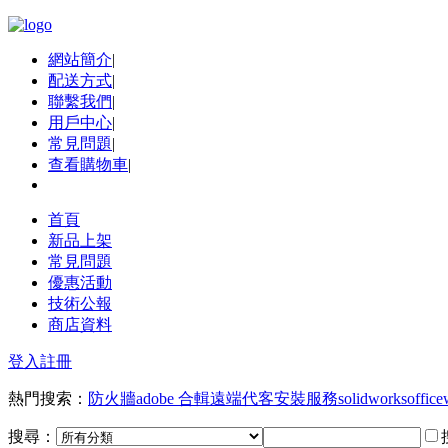
網站簡介
|
配送方式
|
聯繫我們
|
用戶中心
|
常見問題
|
查看購物車
|
首頁
新品上架
常見問題
優惠活動
技術公報
商店資料
登入
註冊
熱門搜索：
防火牆
adobe 合輯
遠端代客安裝服務
solidworks
office
搜尋：