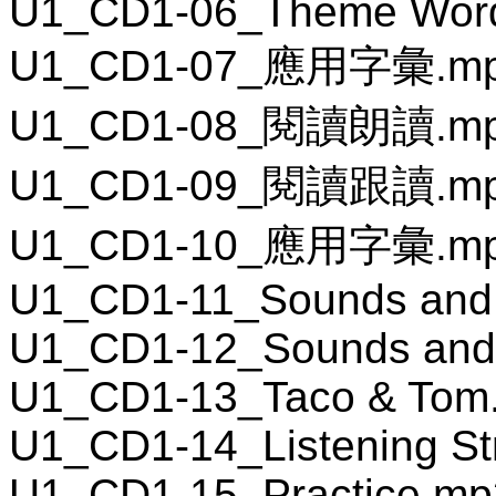
U1_CD1-06_Theme Wor
U1_CD1-07_應用字彙.m
U1_CD1-08_閱讀朗讀.m
U1_CD1-09_閱讀跟讀.m
U1_CD1-10_應用字彙.m
U1_CD1-11_Sounds and 
U1_CD1-12_Sounds and 
U1_CD1-13_Taco & Tom
U1_CD1-14_Listening St
U1_CD1-15_Practice.mp