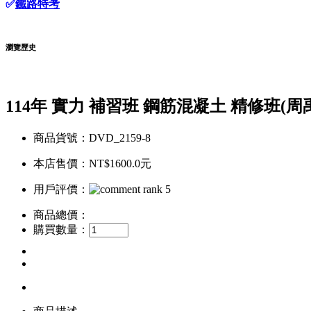
✅
鐵路特考
瀏覽歷史
114年 實力 補習班 鋼筋混凝土 精修班(周禹丞
商品貨號：DVD_2159-8
本店售價：
NT$1600.0元
用戶評價：
商品總價：
購買數量：