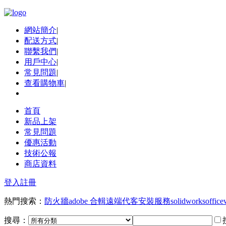
網站簡介
|
配送方式
|
聯繫我們
|
用戶中心
|
常見問題
|
查看購物車
|
首頁
新品上架
常見問題
優惠活動
技術公報
商店資料
登入
註冊
熱門搜索：
防火牆
adobe 合輯
遠端代客安裝服務
solidworks
office
搜尋：