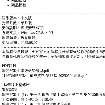
商品描述
商品標籤
--=-=-=-=-=-=-=-=-=-=-=-=-=-=-=-=-=-=-=-=-=-=-=-=-=-=-=-=-=-=-=
語系版本：中文版
光碟片數：單片裝
安裝說明：直接安裝即可!
系統支援：Windows 7/8/8.1/10/11
軟體類型：教育軟體
更新日期：2025.08.07
--=-=-=-=-=-=-=-=-=-=-=-=-=-=-=-=-=-=-=-=-=-=-=-=-=-=-=-=-=-=-=
本課程今年錄製，至於官方的課程是什麼時候製作的我們不清
年份是代表我們錄製的年份，至於補習班沒更新，那是補習班
PDF目錄
鋼筋混凝土學必做50題型.pdf
114年鋼筋混凝土補充資料-第13堂-20250504更新.pdf
114年線上精修班
進度課程
鋼筋混凝土 (1)：第一章 鋼筋混凝土緒論～第二章 梁的彎曲強
上課範圍：P1-1~P2-23 02:59:49
鋼筋混凝土 (2)：第二章 梁的彎曲強度分析