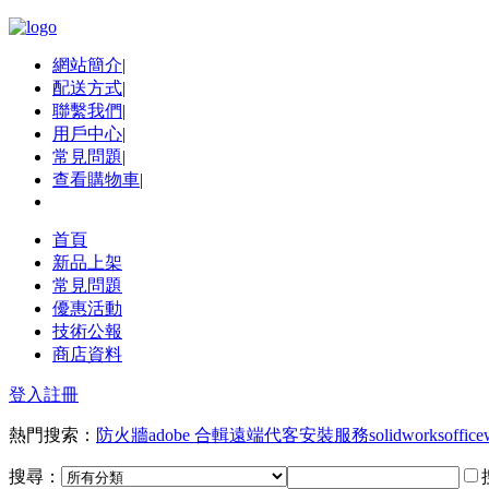
網站簡介
|
配送方式
|
聯繫我們
|
用戶中心
|
常見問題
|
查看購物車
|
首頁
新品上架
常見問題
優惠活動
技術公報
商店資料
登入
註冊
熱門搜索：
防火牆
adobe 合輯
遠端代客安裝服務
solidworks
office
搜尋：