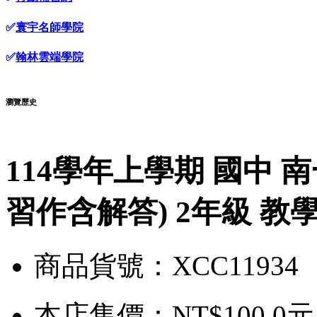
✅
寰宇名師學院
✅
翰林雲端學院
瀏覽歷史
114學年上學期 國中 
習作含解答) 2年級 教
商品貨號：XCC11934
本店售價：
NT$100.0元