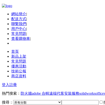
網站簡介
|
配送方式
|
聯繫我們
|
用戶中心
|
常見問題
|
查看購物車
|
首頁
新品上架
常見問題
優惠活動
技術公報
商店資料
登入
註冊
熱門搜索：
防火牆
adobe 合輯
遠端代客安裝服務
solidworks
office
搜尋：