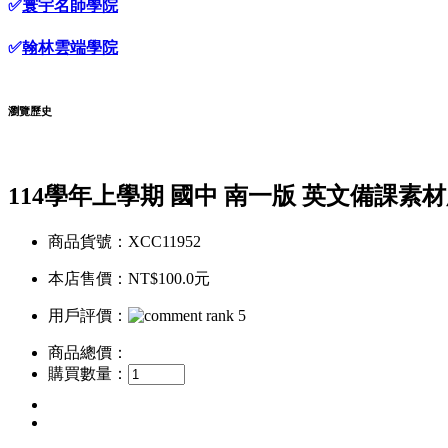
✅
寰宇名師學院
✅
翰林雲端學院
瀏覽歷史
114學年上學期 國中 南一版 英文備課素材
商品貨號：XCC11952
本店售價：
NT$100.0元
用戶評價：
商品總價：
購買數量：