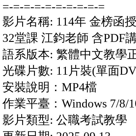
=-=-=-=-=-=-=-=-=-=
影片名稱: 114年 金榜函
32堂課 江鈞老師 含PDF
語系版本: 繁體中文教學
光碟片數: 11片裝(單面DV
安裝說明：MP4檔
作業平臺：Windows 7/8/10
影片類型: 公職考試教學