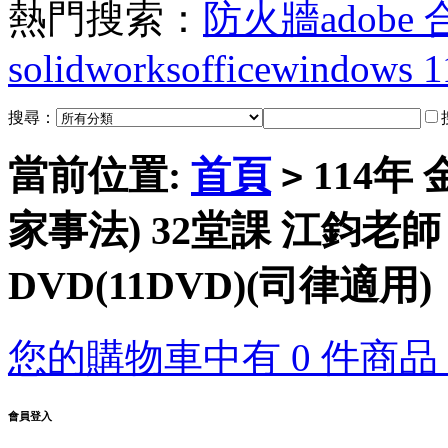
熱門搜索：
防火牆
adobe
solidworks
office
windows 1
搜尋：
當前位置:
首頁
114年
>
家事法) 32堂課 江鈞老師
DVD(11DVD)(司律適用)
您的購物車中有 0 件商品，
會員登入