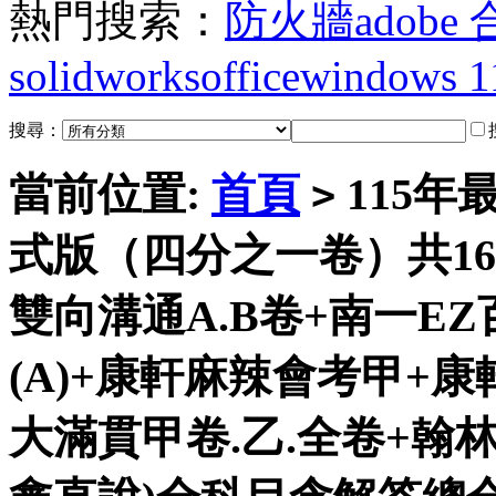
熱門搜索：
防火牆
adobe
solidworks
office
windows 1
搜尋：
當前位置:
首頁
115年
>
式版（四分之一卷）共16
雙向溝通A.B卷+南一E
(A)+康軒麻辣會考甲+康
大滿貫甲卷.乙.全卷+翰