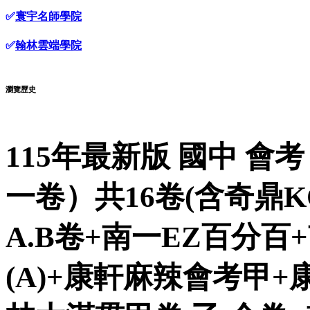
✅
寰宇名師學院
✅
翰林雲端學院
瀏覽歷史
115年最新版 國中 
一卷）共16卷(含奇鼎K
A.B卷+南一EZ百分
(A)+康軒麻辣會考甲+