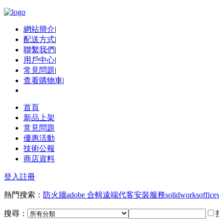
網站簡介
|
配送方式
|
聯繫我們
|
用戶中心
|
常見問題
|
查看購物車
|
首頁
新品上架
常見問題
優惠活動
技術公報
商店資料
登入
註冊
熱門搜索：
防火牆
adobe 合輯
遠端代客安裝服務
solidworks
office
搜尋：