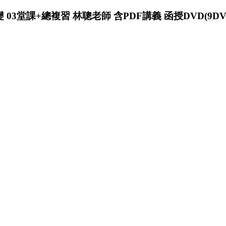
礎 03堂課+總複習 林聰老師 含PDF講義 函授DVD(9D