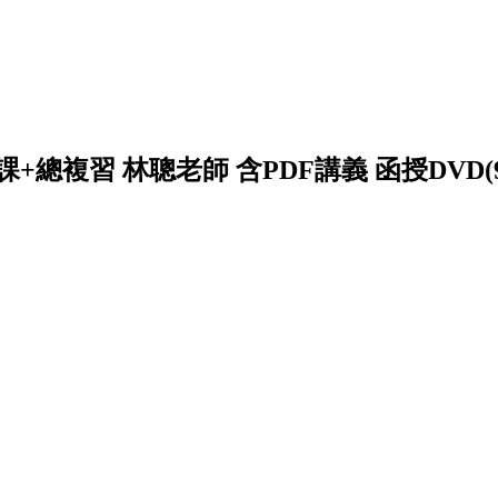
堂課+總複習 林聰老師 含PDF講義 函授DVD(