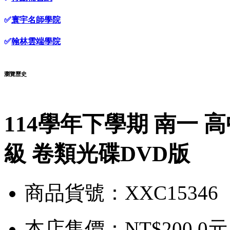
✅
寰宇名師學院
✅
翰林雲端學院
瀏覽歷史
114學年下學期 南一 高
級 卷類光碟DVD版
商品貨號：XXC15346
本店售價：
NT$200.0元