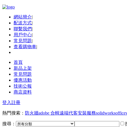
網站簡介
|
配送方式
|
聯繫我們
|
用戶中心
|
常見問題
|
查看購物車
|
首頁
新品上架
常見問題
優惠活動
技術公報
商店資料
登入
註冊
熱門搜索：
防火牆
adobe 合輯
遠端代客安裝服務
solidworks
office
搜尋：