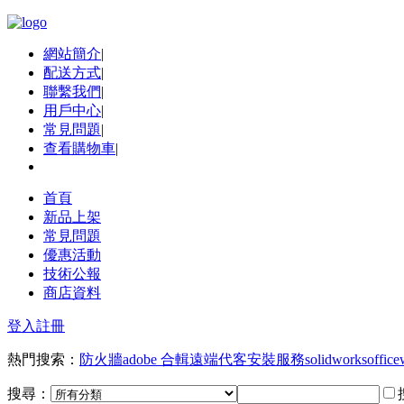
網站簡介
|
配送方式
|
聯繫我們
|
用戶中心
|
常見問題
|
查看購物車
|
首頁
新品上架
常見問題
優惠活動
技術公報
商店資料
登入
註冊
熱門搜索：
防火牆
adobe 合輯
遠端代客安裝服務
solidworks
office
搜尋：