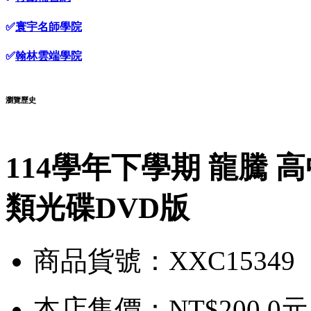
✅
寰宇名師學院
✅
翰林雲端學院
瀏覽歷史
114學年下學期 龍騰 高
類光碟DVD版
商品貨號：XXC15349
本店售價：
NT$200.0元