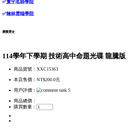
✅
寰宇名師學院
✅
翰林雲端學院
瀏覽歷史
114學年下學期 技術高中命題光碟 龍騰版 
商品貨號：XXC15363
本店售價：
NT$200.0元
用戶評價：
商品總價：
購買數量：