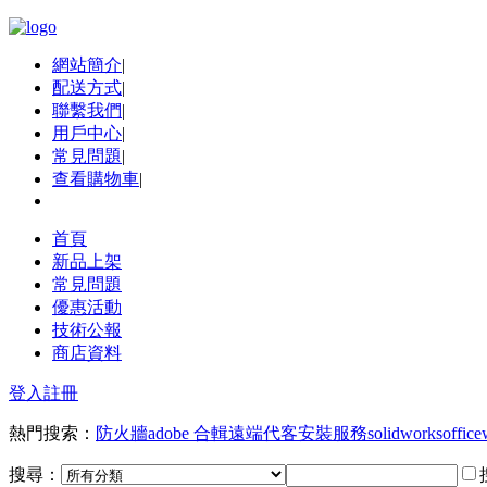
網站簡介
|
配送方式
|
聯繫我們
|
用戶中心
|
常見問題
|
查看購物車
|
首頁
新品上架
常見問題
優惠活動
技術公報
商店資料
登入
註冊
熱門搜索：
防火牆
adobe 合輯
遠端代客安裝服務
solidworks
office
搜尋：