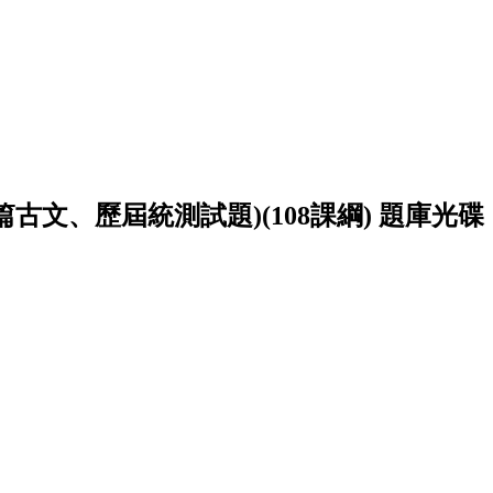
篇古文、歷屆統測試題)(108課綱) 題庫光碟