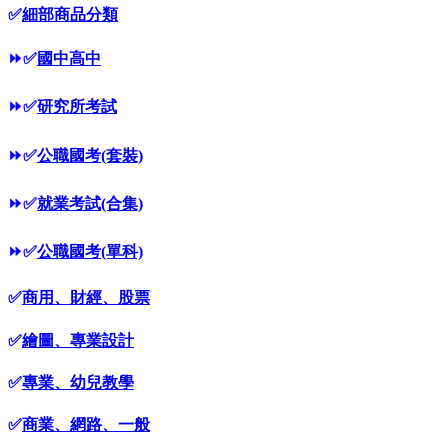
✅
細部商品分類
⏩
✅
國中高中
⏩
✅
研究所考試
⏩
✅
公職國考(套裝)
⏩
✅
就業考試(合集)
⏩
✅
公職國考(單科)
✅
商用、財經、股票
✅
繪圖、專業設計
✅
專業、幼兒教學
✅
商業、網路、一般