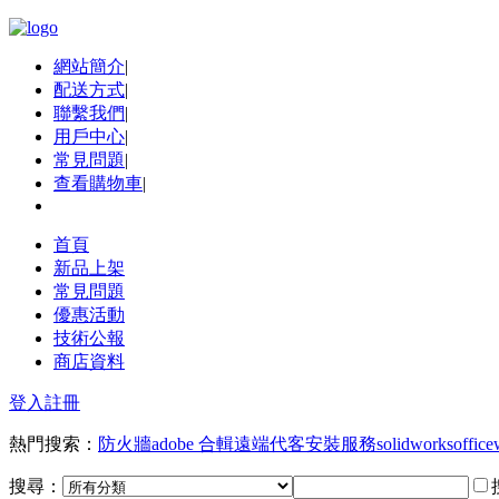
網站簡介
|
配送方式
|
聯繫我們
|
用戶中心
|
常見問題
|
查看購物車
|
首頁
新品上架
常見問題
優惠活動
技術公報
商店資料
登入
註冊
熱門搜索：
防火牆
adobe 合輯
遠端代客安裝服務
solidworks
office
搜尋：