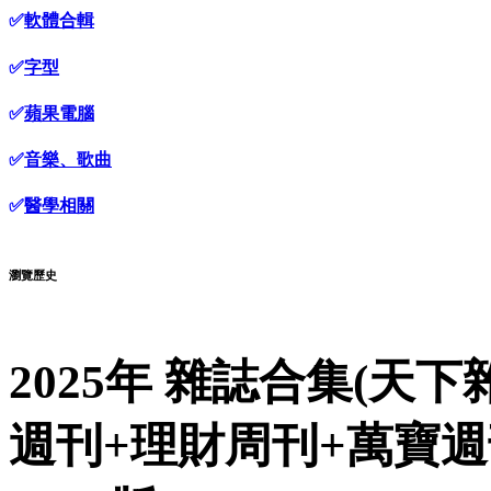
✅
軟體合輯
✅
字型
✅
蘋果電腦
✅
音樂、歌曲
✅
醫學相關
瀏覽歷史
2025年 雜誌合集(天
週刊+理財周刊+萬寶週刊