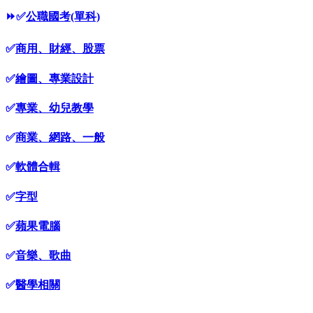
⏩
✅
公職國考(單科)
✅
商用、財經、股票
✅
繪圖、專業設計
✅
專業、幼兒教學
✅
商業、網路、一般
✅
軟體合輯
✅
字型
✅
蘋果電腦
✅
音樂、歌曲
✅
醫學相關