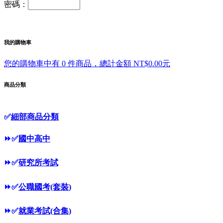
密碼：
我的購物車
您的購物車中有 0 件商品，總計金額 NT$0.00元
商品分類
✅
細部商品分類
⏩
✅
國中高中
⏩
✅
研究所考試
⏩
✅
公職國考(套裝)
⏩
✅
就業考試(合集)