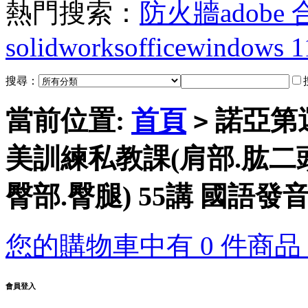
熱門搜索：
防火牆
adobe
solidworks
office
windows 1
搜尋：
當前位置:
首頁
諾亞第運
>
美訓練私教課(肩部.肱二頭
臀部.臀腿) 55講 國語發音
您的購物車中有 0 件商品，
會員登入