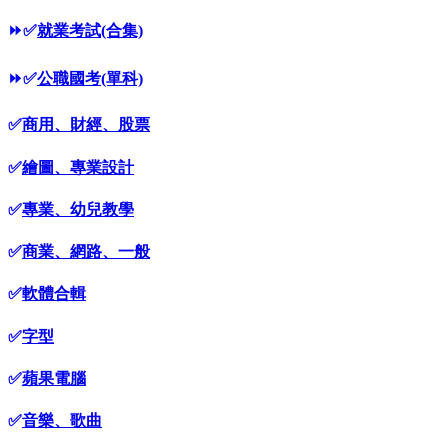
⏩
✅
就業考試(合集)
⏩
✅
公職國考(單科)
✅
商用、財經、股票
✅
繪圖、專業設計
✅
專業、幼兒教學
✅
商業、網路、一般
✅
軟體合輯
✅
字型
✅
蘋果電腦
✅
音樂、歌曲