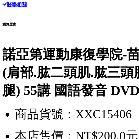
✅
醫學相關
瀏覽歷史
諾亞第運動康復學院-苗振
(肩部.肱二頭肌.肱三頭肌
腿) 55講 國語發音 DV
商品貨號：XXC15406
本店售價：
NT$200.0元