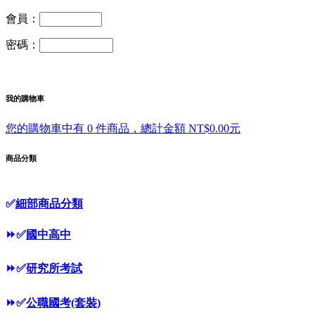
會員：
密碼：
我的購物車
您的購物車中有 0 件商品，總計金額 NT$0.00元
商品分類
✅
細部商品分類
⏩
✅
國中高中
⏩
✅
研究所考試
⏩
✅
公職國考(套裝)