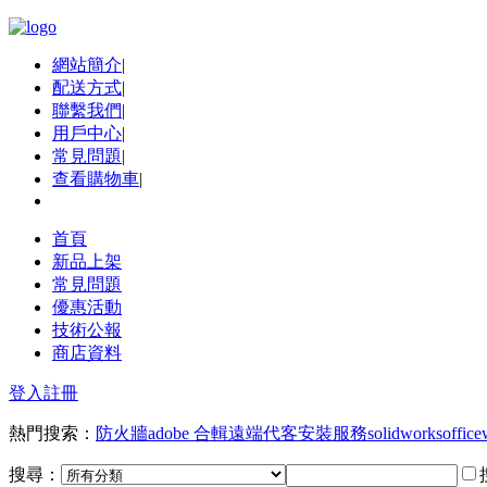
網站簡介
|
配送方式
|
聯繫我們
|
用戶中心
|
常見問題
|
查看購物車
|
首頁
新品上架
常見問題
優惠活動
技術公報
商店資料
登入
註冊
熱門搜索：
防火牆
adobe 合輯
遠端代客安裝服務
solidworks
office
搜尋：