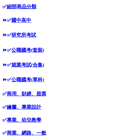
✅
細部商品分類
⏩
✅
國中高中
⏩
✅
研究所考試
⏩
✅
公職國考(套裝)
⏩
✅
就業考試(合集)
⏩
✅
公職國考(單科)
✅
商用、財經、股票
✅
繪圖、專業設計
✅
專業、幼兒教學
✅
商業、網路、一般