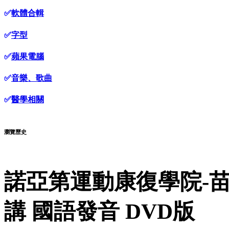
✅
軟體合輯
✅
字型
✅
蘋果電腦
✅
音樂、歌曲
✅
醫學相關
瀏覽歷史
諾亞第運動康復學院-苗振
講 國語發音 DVD版