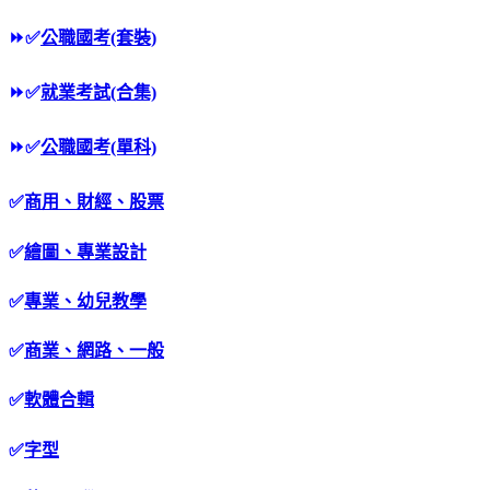
⏩
✅
公職國考(套裝)
⏩
✅
就業考試(合集)
⏩
✅
公職國考(單科)
✅
商用、財經、股票
✅
繪圖、專業設計
✅
專業、幼兒教學
✅
商業、網路、一般
✅
軟體合輯
✅
字型