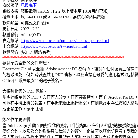
安裝說明: 
見最底下
系統支援: 蘋果電腦 macOS 11.2.2 以上版本至 13.0(目前已知)
硬體需求: 以 Intel CPU 或 Apple M1/M2 為核心的蘋果電腦 

軟體類型: 可攜式文件製作 

更新日期: 2022.12.30 

軟體發行: Adobe(O.D) 

官方網站: 
https://www.adobe.com/products/acrobat-pro-cc.html
中文網站: 
https://www.adobe.com/tw/acrobat.html
-=-=-=-=-=-=-=-=-=-=-=-=-=-=-=-=-=-=-=-=-=-=-=-=-=-=-=-=-=-=-=-=-=-=-=-=

歡迎享受全新的文件體驗。 

Document Cloud 以全新  Adobe Acrobat DC 為特色，讓您在任何裝置上發揮 PD
的極致潛能。例如跨裝置共用 PDF  審核，以及直接在最愛的應用程式 (包括微軟
Office) 中收集最安全的電子簽名。 

大幅強化您的 PDF 體驗。 

隨處連線至您的 PDF。與任何人分享。任何裝置皆可。有了  Acrobat Pro DC，您
可以在手機上檢閱報告。在平板電腦上編輯提案。在瀏覽器中將注釋加入簡報。
成更多工作，毫不耽擱。 

簽名作業更流暢。 

當 Adobe Sign 推動全面數位化的簽名工作流程時，任何人都能快速輕鬆地建立
傳送合約，以及為合約取得具法律效力的簽名。企業可以簡化新進員工到職流程
個人可以快速取得申請核准。而且所有人都能比以往更快完成多步驟程序。 
