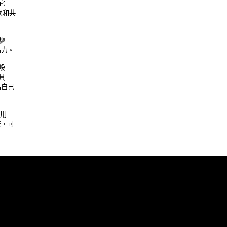
 

和共 

 

。 

 

 

己 

 

可 
