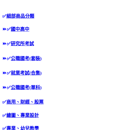
✅
細部商品分類
⏩
✅
國中高中
⏩
✅
研究所考試
⏩
✅
公職國考(套裝)
⏩
✅
就業考試(合集)
⏩
✅
公職國考(單科)
✅
商用、財經、股票
✅
繪圖、專業設計
✅
專業、幼兒教學