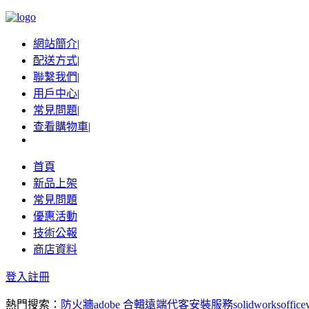
網站簡介
|
配送方式
|
聯繫我們
|
用戶中心
|
常見問題
|
查看購物車
|
首頁
新品上架
常見問題
優惠活動
技術公報
商店資料
登入
註冊
熱門搜索：
防火牆
adobe 合輯
遠端代客安裝服務
solidworks
office