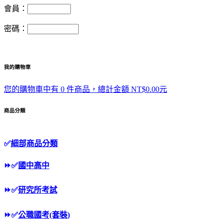
會員：
密碼：
我的購物車
您的購物車中有 0 件商品，總計金額 NT$0.00元
商品分類
✅
細部商品分類
⏩
✅
國中高中
⏩
✅
研究所考試
⏩
✅
公職國考(套裝)