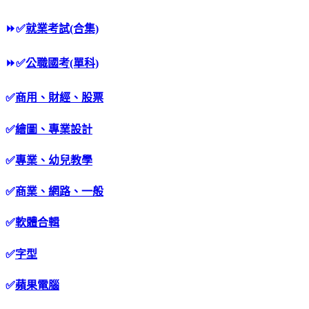
⏩
✅
就業考試(合集)
⏩
✅
公職國考(單科)
✅
商用、財經、股票
✅
繪圖、專業設計
✅
專業、幼兒教學
✅
商業、網路、一般
✅
軟體合輯
✅
字型
✅
蘋果電腦