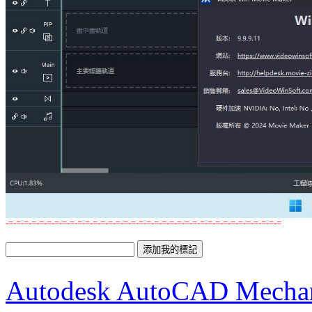
-=-=-=-=-=-=-=-=-=-=-=-=-=-=-=-=-=-=-=-=-=-=-=-=-=-=-=-=-=-=-=-=-=-=-=-=
Autodesk AutoCAD Me