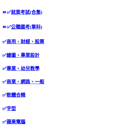
⏩
✅
就業考試(合集)
⏩
✅
公職國考(單科)
✅
商用、財經、股票
✅
繪圖、專業設計
✅
專業、幼兒教學
✅
商業、網路、一般
✅
軟體合輯
✅
字型
✅
蘋果電腦