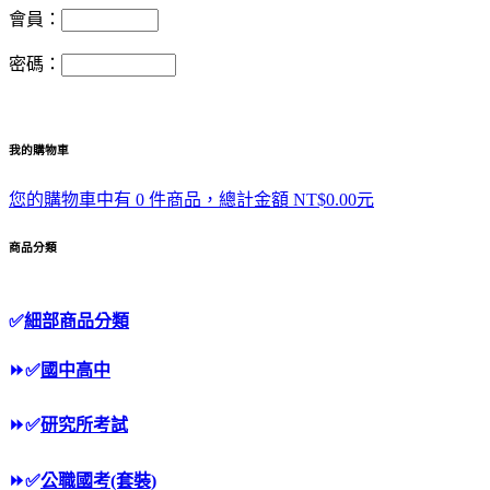
會員：
密碼：
我的購物車
您的購物車中有 0 件商品，總計金額 NT$0.00元
商品分類
✅
細部商品分類
⏩
✅
國中高中
⏩
✅
研究所考試
⏩
✅
公職國考(套裝)