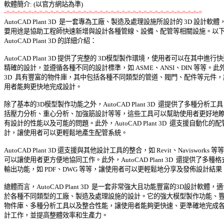
-=-=-=-=-=-=-=-=-=-=-=-=-=-=-=-=-=-=-=-=-=-=-=-=-=-=-=-=-=-=-=-=-=-=-=-=

AutoCAD Plant 3D  是一套專為工廠、製造及處理設施所設計的 3D 設計軟體，
要用途是協助工程師快速新增與設計各種管線、設備、配管等相關設施。以下是
AutoCAD Plant 3D 的詳細介紹： 

AutoCAD Plant 3D 提供了完整的 3D模型製作環境，使用者可以在其中進行快速
精確的設計，並遵循各種不同的設計標準，如 ASME、ANSI、DIN 等等。此外Pla
3D  具有豐富的物件庫，其中包括各種不同類型的管道、閥門、配件等元件，讓
用者能夠更快地完成設計。 

除了基本的3D模型製作功能之外，AutoCAD Plant 3D  還提供了多種分析工具，
括壓力分析、重心分析、加強筋設計等等，這些工具可以幫助使用者更好地瞭解
有設計的性能以及可能的問題。此外，AutoCAD Plant 3D  還支援自動化的配管
計，讓使用者可以更輕鬆地產生配管系統。 

AutoCAD Plant 3D 還支援與其他設計工具的整合，如 Revit、Navisworks 等等，
可以讓使用者更方便地協同工作。此外，AutoCAD Plant 3D  還提供了多種格式
輸出功能，如 PDF、DWG 等等，讓使用者可以更輕鬆地分享及發佈設計結果。
總體而言，AutoCAD Plant 3D  是一套非常強大且功能豐富的3D設計軟體，適合
於各種不同類型的工廠、製造及處理設施的設計。它的強大模型製作功能、豐富
物件庫、多種分析工具以及整合性能，讓使用者能夠更快速、更準確地完成各種
計工作，並提高整體效率和生產力。 
