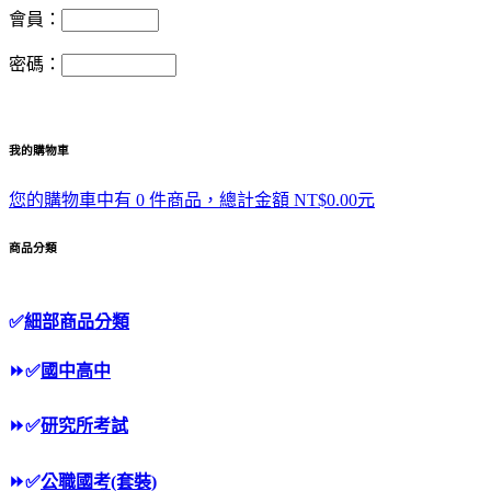
會員：
密碼：
我的購物車
您的購物車中有 0 件商品，總計金額 NT$0.00元
商品分類
✅
細部商品分類
⏩
✅
國中高中
⏩
✅
研究所考試
⏩
✅
公職國考(套裝)