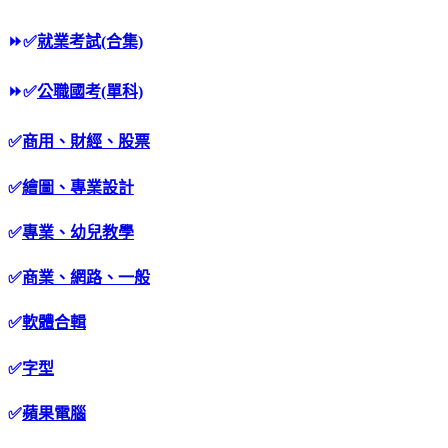
⏩
✅
就業考試(合集)
⏩
✅
公職國考(單科)
✅
商用、財經、股票
✅
繪圖、專業設計
✅
專業、幼兒教學
✅
商業、網路、一般
✅
軟體合輯
✅
字型
✅
蘋果電腦