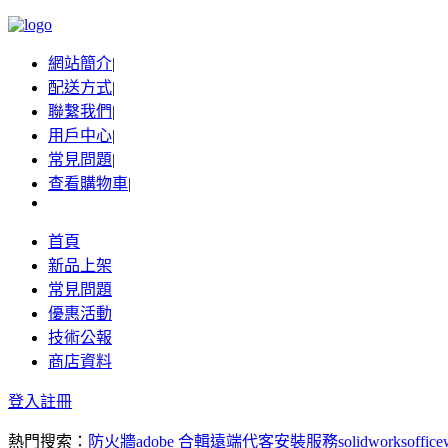
網站簡介
|
配送方式
|
聯繫我們
|
用戶中心
|
常見問題
|
查看購物車
|
首頁
新品上架
常見問題
優惠活動
技術公報
商店資料
登入
註冊
熱門搜索：
防火牆
adobe 合輯
遠端代客安裝服務
solidworks
office