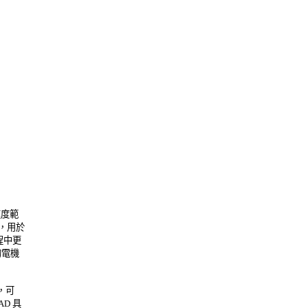
度範 

用於 

中更 

機 

可 

 具 
