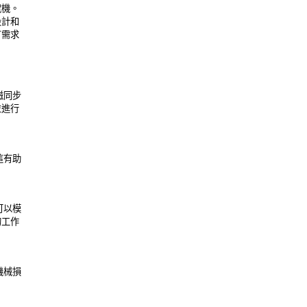
。 

計和 

需求 

同步 

行 

有助 

以模 

作 

械損 
