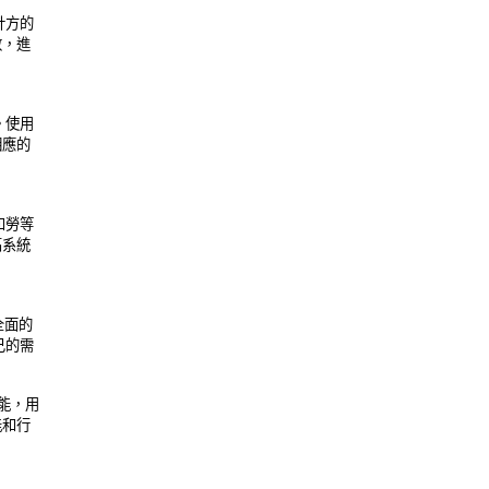
方的 

進 

使用 

的 

勞等 

統 

面的 

的需 

，用 

行 
