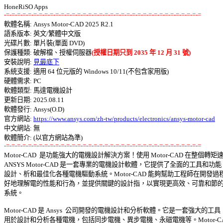
-=-=-=-=-=-=-=-=-=-=-=-=-=-=-=-=-=-=-=-=-=-=-=-=-=-=-=-=-=-=-=-=-=-=-=-=

軟體名稱: Ansys Motor-CAD 2025 R2.1 

語系版本: 英文/繁體中文版 

光碟片數: 單片裝(單面 DVD) 

保護種類: 破解檔、授權伺服器
(授權日期只到 2035 年 12 月 31 號)
安裝說明: 
見最底下
系統支援: 適用 64 位元版的 Windows 10/11(不包含家用版) 

硬體需求: PC 

軟體類型: 馬達電機設計 

更新日期: 2025.08.11 

軟體發行: Ansys(O.D) 

官方網站: 
https://www.ansys.com/zh-tw/products/electronics/ansys-motor-cad
中文網站: 無 

-=-=-=-=-=-=-=-=-=-=-=-=-=-=-=-=-=-=-=-=-=-=-=-=-=-=-=-=-=-=-=-=-=-=-=-=

Motor-CAD  是功能強大的電機設計解決方案！使用 Motor-CAD 在整個轉矩速
ANSYS Motor-CAD 是一套專業的電機設計軟體，它提供了全面的工具和功能，
設計、析和最佳化各種電機驅動系統。Motor-CAD 能夠幫助工程師在開發過程
好地理解電的性能和行為，並提供關鍵的設計指，以實現更高效、可靠和節的電
系統。 

Motor-CAD 是 Ansys  公司開發的電機設計和分析軟體。它是一套強大的工具，
用於設計和分析各種電機，包括同步電機、異步電機、永磁電機等。Motor-CAD