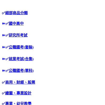
✅
細部商品分類
⏩
✅
國中高中
⏩
✅
研究所考試
⏩
✅
公職國考(套裝)
⏩
✅
就業考試(合集)
⏩
✅
公職國考(單科)
✅
商用、財經、股票
✅
繪圖、專業設計
✅
專業、幼兒教學