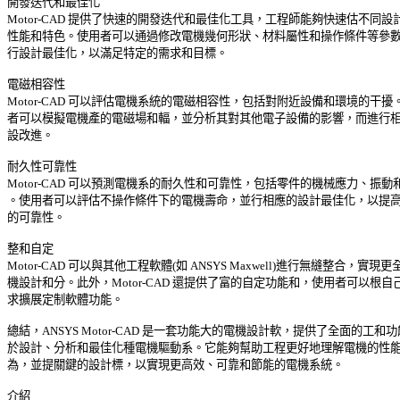
開發迭代和最佳化 

Motor-CAD 提供了快速的開發迭代和最佳化工具，工程師能夠快速估不同設計
性能和特色。使用者可以通過修改電機幾何形狀、材料屬性和操作條件等參數，
行設計最佳化，以滿足特定的需求和目標。 

電磁相容性 

Motor-CAD 可以評估電機系統的電磁相容性，包括對附近設備和環境的干擾。
者可以模擬電機產的電磁場和輻，並分析其對其他電子設備的影響，而進行相應
設改進。 

耐久性可靠性 

Motor-CAD 可以預測電機系的耐久性和可靠性，包括零件的機械應力、振動和
。使用者可以評估不操作條件下的電機壽命，並行相應的設計最佳化，以提高系
的可靠性。 

整和自定 

Motor-CAD 可以與其他工程軟體(如 ANSYS Maxwell)進行無縫整合，實現更全
機設計和分。此外，Motor-CAD 還提供了富的自定功能和，使用者可以根自己
求擴展定制軟體功能。 

總結，ANSYS Motor-CAD 是一套功能大的電機設計軟，提供了全面的工和功能
於設計、分析和最佳化種電機驅動系。它能夠幫助工程更好地理解電機的性能和
為，並提關鍵的設計標，以實現更高效、可靠和節能的電機系統。 
