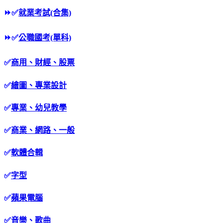
⏩
✅
就業考試(合集)
⏩
✅
公職國考(單科)
✅
商用、財經、股票
✅
繪圖、專業設計
✅
專業、幼兒教學
✅
商業、網路、一般
✅
軟體合輯
✅
字型
✅
蘋果電腦
✅
音樂、歌曲