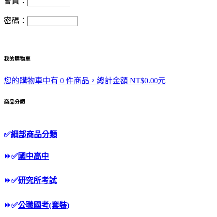
會員：
密碼：
我的購物車
您的購物車中有 0 件商品，總計金額 NT$0.00元
商品分類
✅
細部商品分類
⏩
✅
國中高中
⏩
✅
研究所考試
⏩
✅
公職國考(套裝)