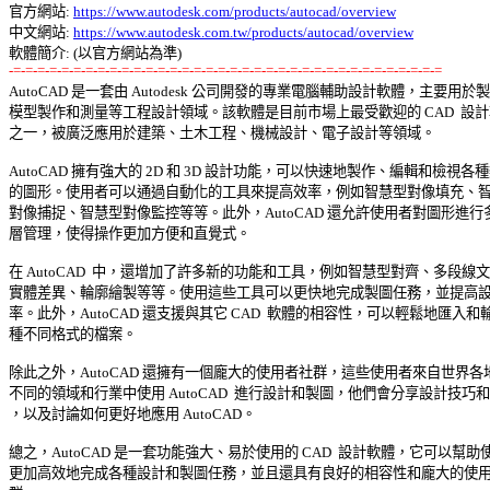
官方網站: 
https://www.autodesk.com/products/autocad/overview
中文網站: 
https://www.autodesk.com.tw/products/autocad/overview
-=-=-=-=-=-=-=-=-=-=-=-=-=-=-=-=-=-=-=-=-=-=-=-=-=-=-=-=-=-=-=-=-=-=-=-=

AutoCAD 是一套由 Autodesk 公司開發的專業電腦輔助設計軟體，主要用於製圖
模型製作和測量等工程設計領域。該軟體是目前市場上最受歡迎的 CAD  設計軟
之一，被廣泛應用於建築、土木工程、機械設計、電子設計等領域。 

AutoCAD 擁有強大的 2D 和 3D 設計功能，可以快速地製作、編輯和檢視各種類
的圖形。使用者可以通過自動化的工具來提高效率，例如智慧型對像填充、智慧
對像捕捉、智慧型對像監控等等。此外，AutoCAD 還允許使用者對圖形進行多
層管理，使得操作更加方便和直覺式。 

在 AutoCAD  中，還增加了許多新的功能和工具，例如智慧型對齊、多段線文字
實體差異、輪廓繪製等等。使用這些工具可以更快地完成製圖任務，並提高設計
率。此外，AutoCAD 還支援與其它 CAD  軟體的相容性，可以輕鬆地匯入和輸
種不同格式的檔案。 

除此之外，AutoCAD 還擁有一個龐大的使用者社群，這些使用者來自世界各地
不同的領域和行業中使用 AutoCAD  進行設計和製圖，他們會分享設計技巧和經
，以及討論如何更好地應用 AutoCAD。 

總之，AutoCAD 是一套功能強大、易於使用的 CAD  設計軟體，它可以幫助使
更加高效地完成各種設計和製圖任務，並且還具有良好的相容性和龐大的使用者