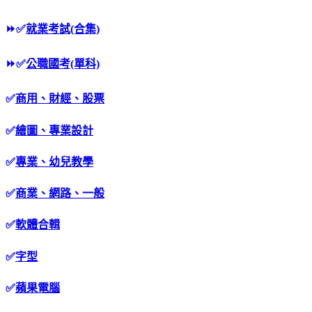
⏩
✅
就業考試(合集)
⏩
✅
公職國考(單科)
✅
商用、財經、股票
✅
繪圖、專業設計
✅
專業、幼兒教學
✅
商業、網路、一般
✅
軟體合輯
✅
字型
✅
蘋果電腦