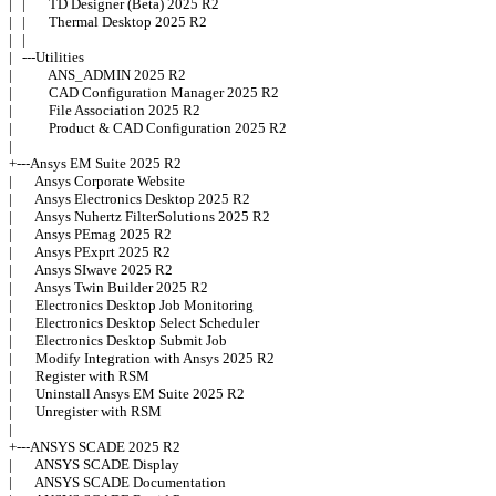
|   |       TD Designer (Beta) 2025 R2 

|   |       Thermal Desktop 2025 R2 

|   | 

|   ---Utilities 

|           ANS_ADMIN 2025 R2 

|           CAD Configuration Manager 2025 R2 

|           File Association 2025 R2 

|           Product & CAD Configuration 2025 R2 

| 

+---Ansys EM Suite 2025 R2 

|       Ansys Corporate Website 

|       Ansys Electronics Desktop 2025 R2 

|       Ansys Nuhertz FilterSolutions 2025 R2 

|       Ansys PEmag 2025 R2 

|       Ansys PExprt 2025 R2 

|       Ansys SIwave 2025 R2 

|       Ansys Twin Builder 2025 R2 

|       Electronics Desktop Job Monitoring 

|       Electronics Desktop Select Scheduler 

|       Electronics Desktop Submit Job 

|       Modify Integration with Ansys 2025 R2 

|       Register with RSM 

|       Uninstall Ansys EM Suite 2025 R2 

|       Unregister with RSM 

| 

+---ANSYS SCADE 2025 R2 

|       ANSYS SCADE Display 

|       ANSYS SCADE Documentation 
