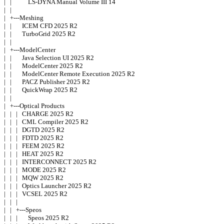
|   |           LS-DYNA Manual Volume III 14 

|   | 

|   +---Meshing 

|   |       ICEM CFD 2025 R2 

|   |       TurboGrid 2025 R2 

|   | 

|   +---ModelCenter 

|   |       Java Selection UI 2025 R2 

|   |       ModelCenter 2025 R2 

|   |       ModelCenter Remote Execution 2025 R2 

|   |       PACZ Publisher 2025 R2 

|   |       QuickWrap 2025 R2 

|   | 

|   +---Optical Products 

|   |   |   CHARGE 2025 R2 

|   |   |   CML Compiler 2025 R2 

|   |   |   DGTD 2025 R2 

|   |   |   FDTD 2025 R2 

|   |   |   FEEM 2025 R2 

|   |   |   HEAT 2025 R2 

|   |   |   INTERCONNECT 2025 R2 

|   |   |   MODE 2025 R2 

|   |   |   MQW 2025 R2 

|   |   |   Optics Launcher 2025 R2 

|   |   |   VCSEL 2025 R2 

|   |   | 

|   |   +---Speos 

|   |   |       Speos 2025 R2 
