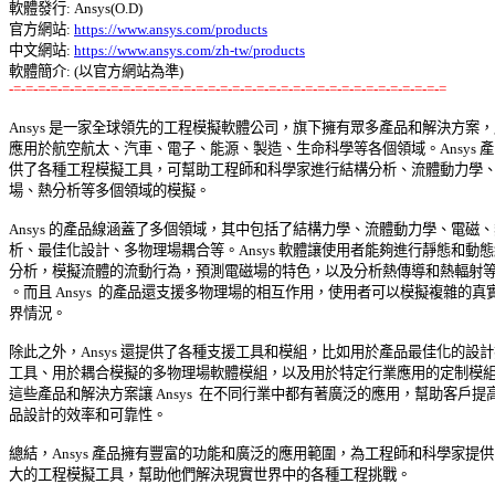
軟體發行: Ansys(O.D) 

官方網站: 
https://www.ansys.com/products
中文網站: 
https://www.ansys.com/zh-tw/products
-=-=-=-=-=-=-=-=-=-=-=-=-=-=-=-=-=-=-=-=-=-=-=-=-=-=-=-=-=-=-=-=-=-=-=-=
Ansys 是一家全球領先的工程模擬軟體公司，旗下擁有眾多產品和解決方案，廣
應用於航空航太、汽車、電子、能源、製造、生命科學等各個領域。Ansys 產品
供了各種工程模擬工具，可幫助工程師和科學家進行結構分析、流體動力學、電
場、熱分析等多個領域的模擬。 

Ansys 的產品線涵蓋了多個領域，其中包括了結構力學、流體動力學、電磁、熱
析、最佳化設計、多物理場耦合等。Ansys 軟體讓使用者能夠進行靜態和動態結
分析，模擬流體的流動行為，預測電磁場的特色，以及分析熱傳導和熱輻射等問
。而且 Ansys  的產品還支援多物理場的相互作用，使用者可以模擬複雜的真實世
界情況。 

除此之外，Ansys 還提供了各種支援工具和模組，比如用於產品最佳化的設計探
工具、用於耦合模擬的多物理場軟體模組，以及用於特定行業應用的定制模組等
這些產品和解決方案讓 Ansys  在不同行業中都有著廣泛的應用，幫助客戶提高產
品設計的效率和可靠性。 

總結，Ansys 產品擁有豐富的功能和廣泛的應用範圍，為工程師和科學家提供了
大的工程模擬工具，幫助他們解決現實世界中的各種工程挑戰。 
