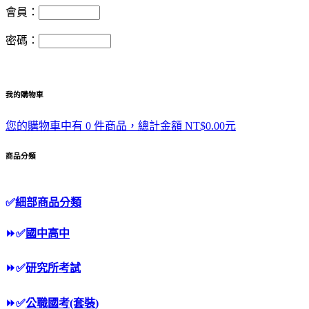
會員：
密碼：
我的購物車
您的購物車中有 0 件商品，總計金額 NT$0.00元
商品分類
✅
細部商品分類
⏩
✅
國中高中
⏩
✅
研究所考試
⏩
✅
公職國考(套裝)