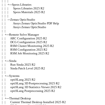
|   |   | 

|   |   +---Speos Libraries 

|   |   |       Speos Libraries 2025 R2 

|   |   |       Speos Materials 2025 R2 

|   |   | 

|   |   ---Zemax OpticStudio 

|   |           Ansys Zemax OpticStudio PDF Help 

|   |           Ansys Zemax OpticStudio 

|   | 

|   +---Remote Solve Manager 

|   |       ARC Configuration 2025 R2 

|   |       DCG Configuration 2025 R2 

|   |       RSM Cluster Monitoring 2025 R2 

|   |       RSM Configuration 2025 R2 

|   |       RSM Job Monitoring 2025 R2 

|   | 

|   +---Sinda 

|   |       Run Sinda 2025 R2 

|   |       Sinda Patch Level 2025 R2 

|   | 

|   +---Systems 

|   |       optiSLang 2025 R2 

|   |       optiSLang 3D Postprocessing 2025 R2 

|   |       optiSLang 3D Statistics Viewer 2025 R2 

|   |       optiSLang Postprocessing 2025 R2 

|   | 

|   +---Thermal Desktop 

|   |       Current Thermal Desktop Installed 2025 R2 
