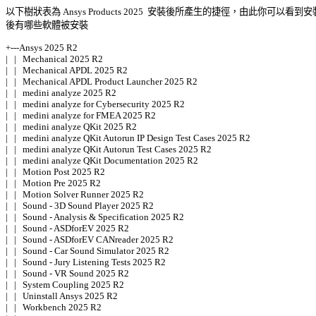
以下樹狀表為 Ansys Products 2025  安裝後所產生的捷徑，由此你可以看到安裝
後有哪些軟體被安裝 

+---Ansys 2025 R2 

|   |   Mechanical 2025 R2 

|   |   Mechanical APDL 2025 R2 

|   |   Mechanical APDL Product Launcher 2025 R2 

|   |   medini analyze 2025 R2 

|   |   medini analyze for Cybersecurity 2025 R2 

|   |   medini analyze for FMEA 2025 R2 

|   |   medini analyze QKit 2025 R2 

|   |   medini analyze QKit Autorun IP Design Test Cases 2025 R2 

|   |   medini analyze QKit Autorun Test Cases 2025 R2 

|   |   medini analyze QKit Documentation 2025 R2 

|   |   Motion Post 2025 R2 

|   |   Motion Pre 2025 R2 

|   |   Motion Solver Runner 2025 R2 

|   |   Sound - 3D Sound Player 2025 R2 

|   |   Sound - Analysis & Specification 2025 R2 

|   |   Sound - ASDforEV 2025 R2 

|   |   Sound - ASDforEV CANreader 2025 R2 

|   |   Sound - Car Sound Simulator 2025 R2 

|   |   Sound - Jury Listening Tests 2025 R2 

|   |   Sound - VR Sound 2025 R2 

|   |   System Coupling 2025 R2 

|   |   Uninstall Ansys 2025 R2 

|   |   Workbench 2025 R2 
