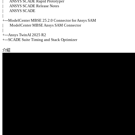
|       ANSYS SCADE Rapid Prototyper 

|       ANSYS SCADE Release Notes 

|       ANSYS SCADE 

| 

+---ModelCenter MBSE 25.2.0 Connector for Ansys SAM 

|       ModelCenter MBSE Ansys SAM Connector 

| 

+---Ansys TwinAI 2025 R2 

+---SCADE Suite Timing and Stack Optimizer 
