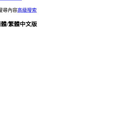
搜尋內容
高級搜索
文/簡體/繁體中文版