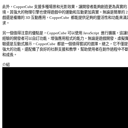
此外，CopperCube 支援多種場景和光影效果，讓開發者能夠創造更為真實的 3D
境。其強大的物理引擎也使得遊戲中的運動和互動更加真實。無論是簡單的 2D 
戲還是複雜的 3D 互動應用，CopperCube  都能提供足夠的靈活性和功能來滿足
求。 

另一個值得注意的優點是，CopperCube 可以使用 JavaScript  進行擴展，這讓有
經驗的開發者可以自訂功能，增強應用程式的能力。無論是遊戲開發、虛擬實境
驗還是互動式展示，CopperCube  都是一個值得嘗試的選擇。總之，它不僅提供
強大的功能，還配備了良好的社群支援和教學，幫助使用者在創作過程中不斷學
和成長。 
