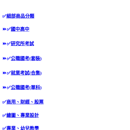
✅
細部商品分類
⏩
✅
國中高中
⏩
✅
研究所考試
⏩
✅
公職國考(套裝)
⏩
✅
就業考試(合集)
⏩
✅
公職國考(單科)
✅
商用、財經、股票
✅
繪圖、專業設計
✅
專業、幼兒教學