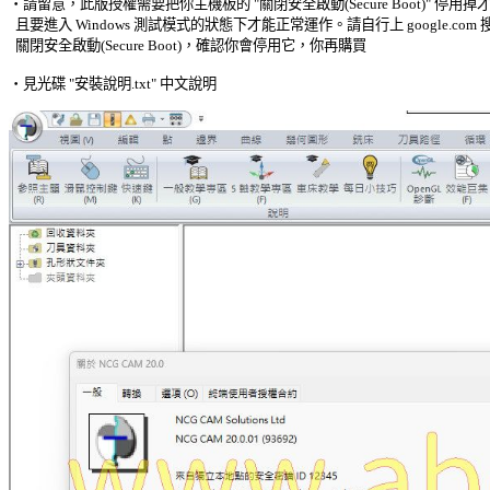
‧請留意，此版授權需要把你主機板的 "關閉安全啟動(Secure Boot)" 停用掉才
  且要進入 Windows 測試模式的狀態下才能正常運作。請自行上 google.com 搜
  關閉安全啟動(Secure Boot)，確認你會停用它，你再購買 

‧見光碟 "安裝說明.txt" 中文說明 
