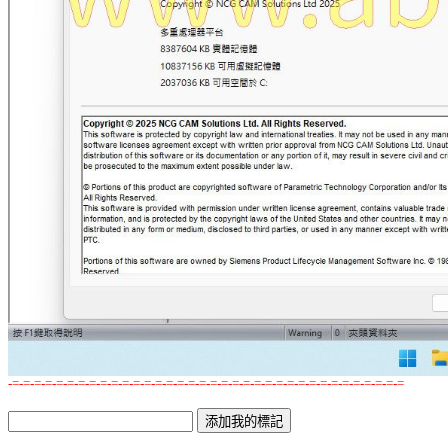
-=-=-=-=-=-=-=-=-=-=-=-=-=-=-=-=-=-=-=-=-=-=-=-=-=-=-=-=-=-=-=-=-=-=-=-=