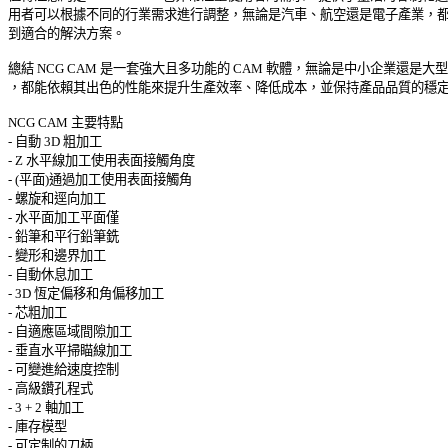
用者可以根據不同的行業需求進行調整，無論是汽車、航空還是電子產業，都能
到適合的解決方案。 

總結 NCG CAM 是一套強大且多功能的 CAM 軟體，無論是中小企業還是大型製
，都能依賴其出色的性能來提升生產效率、降低成本，並保持產品品質的穩定性
NCG CAM 主要特點 

- 自動 3D 粗加工 

- Z 水平線加工使用表面接觸角度 

- (平面)通過加工使用表面接觸角 

- 螺旋和逕向加工 

- 水平面加工平面僅 

- 鉛筆和平行鉛筆銑 

- 變形和邊界加工 

- 自動休息加工 

- 3D 恆定偏移和角偏移加工 

- 芯粗加工 

- 自適應區域間隙加工 

- 垂直水平掃瞄線加工 

- 可變進給速度控制 

- 高級鑽孔程式 

- 3 + 2 軸加工 

- 庫存模型 

- 可定制的刀柄 
