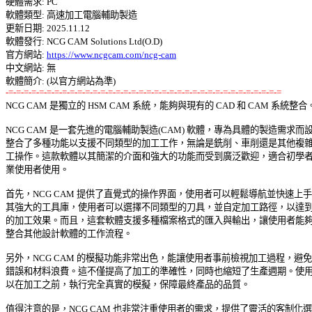
硬體需求: PC 

軟體類型: 高速加工電腦輔助製造 

更新日期: 2025.11.12 

軟體發行: NCG CAM Solutions Ltd(O.D) 

官方網站: 
https://www.ncgcam.com/ncg-cam
中文網站: 無 

-=-=-=-=-=-=-=-=-=-=-=-=-=-=-=-=-=-=-=-=-=-=-=-=-=-=-=-=-=-=-=-=-=-=-=-=

NCG CAM 是獨立的 HSM CAM 系統，能夠與現有的 CAD 和 CAM 系統整合。 
NCG CAM 是一套先進的電腦輔助製造(CAM) 軟體，專為具體的製造需求而設
整合了多種功能以支援不同類型的加工工作，無論是銑削、車削還是其他複雜的
工操作。這款軟體以其簡潔的介面和強大的功能而受到廣泛歡迎，適合初學者及
業使用者使用。 

首先，NCG CAM 提供了直覺式的操作界面，使用者可以輕鬆導航並快速上手。
其強大的工具庫，使用者可以選擇不同類型的刀具，並自定加工路徑，以達到最
的加工效果。而且，這套軟體支援多種檔案格式的匯入與輸出，讓使用者能夠輕
整合其他設計軟體的工作流程。 

另外，NCG CAM 的模擬功能非常出色，能讓使用者事前檢視加工過程，避免潛
錯誤和材料浪費。這不僅提高了加工的準確性，同時也縮短了生產週期。使用者
以在加工之前，執行完全真實的模擬，保障最終產品的品質。 

值得注意的是，NCG CAM 也非常注重使用者的需求，提供了靈活的客制化選項