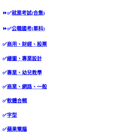
⏩
✅
就業考試(合集)
⏩
✅
公職國考(單科)
✅
商用、財經、股票
✅
繪圖、專業設計
✅
專業、幼兒教學
✅
商業、網路、一般
✅
軟體合輯
✅
字型
✅
蘋果電腦