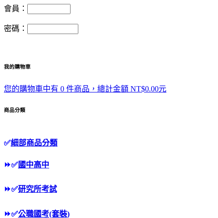
會員：
密碼：
我的購物車
您的購物車中有 0 件商品，總計金額 NT$0.00元
商品分類
✅
細部商品分類
⏩
✅
國中高中
⏩
✅
研究所考試
⏩
✅
公職國考(套裝)