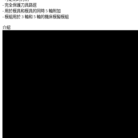
- 完全保護刀具路逕 

- 用於模具和模具的同時 5 軸附加 

- 模組用於 3 軸和 5 軸的機床模擬模組 
