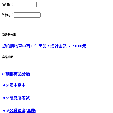
會員：
密碼：
我的購物車
您的購物車中有 0 件商品，總計金額 NT$0.00元
商品分類
✅
細部商品分類
⏩
✅
國中高中
⏩
✅
研究所考試
⏩
✅
公職國考(套裝)