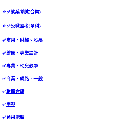
⏩
✅
就業考試(合集)
⏩
✅
公職國考(單科)
✅
商用、財經、股票
✅
繪圖、專業設計
✅
專業、幼兒教學
✅
商業、網路、一般
✅
軟體合輯
✅
字型
✅
蘋果電腦