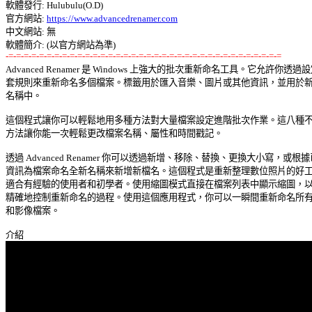
軟體發行: Hulubulu(O.D) 

官方網站: 
https://www.advancedrenamer.com
中文網站: 無 

-=-=-=-=-=-=-=-=-=-=-=-=-=-=-=-=-=-=-=-=-=-=-=-=-=-=-=-=-=-=-=-=-=-=-=-=

Advanced Renamer 是 Windows 上強大的批次重新命名工具。它允許你透過設
套規則來重新命名多個檔案。標籤用於匯入音樂、圖片或其他資訊，並用於新檔
名稱中。 

這個程式讓你可以輕鬆地用多種方法對大量檔案設定進階批次作業。這八種不同
方法讓你能一次輕鬆更改檔案名稱、屬性和時間戳記。 

透過 Advanced Renamer 你可以透過新增、移除、替換、更換大小寫，或根據已
資訊為檔案命名全新名稱來新增新檔名。這個程式是重新整理數位照片的好工具
適合有經驗的使用者和初學者。使用縮圖模式直接在檔案列表中顯示縮圖，以便
精確地控制重新命名的過程。使用這個應用程式，你可以一瞬間重新命名所有照
和影像檔案。 
