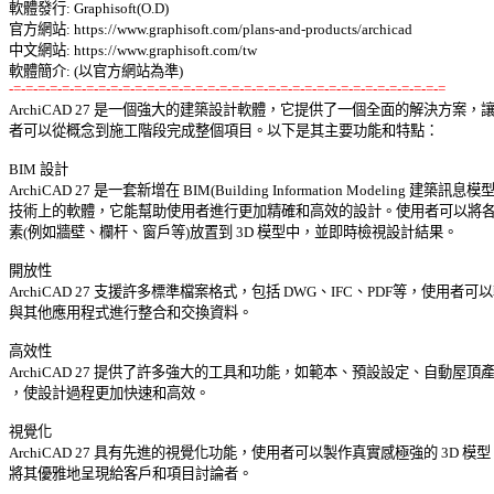
軟體發行: Graphisoft(O.D) 

官方網站: https://www.graphisoft.com/plans-and-products/archicad 

中文網站: https://www.graphisoft.com/tw 

-=-=-=-=-=-=-=-=-=-=-=-=-=-=-=-=-=-=-=-=-=-=-=-=-=-=-=-=-=-=-=-=-=-=-=-=

ArchiCAD 27 是一個強大的建築設計軟體，它提供了一個全面的解決方案，讓使
者可以從概念到施工階段完成整個項目。以下是其主要功能和特點： 

BIM 設計 

ArchiCAD 27 是一套新增在 BIM(Building Information Modeling 建築訊息模型)
技術上的軟體，它能幫助使用者進行更加精確和高效的設計。使用者可以將各種
素(例如牆壁、欄杆、窗戶等)放置到 3D 模型中，並即時檢視設計結果。 

開放性 

ArchiCAD 27 支援許多標準檔案格式，包括 DWG、IFC、PDF等，使用者可以
與其他應用程式進行整合和交換資料。 

高效性 

ArchiCAD 27 提供了許多強大的工具和功能，如範本、預設設定、自動屋頂產生
，使設計過程更加快速和高效。 

視覺化 

ArchiCAD 27 具有先進的視覺化功能，使用者可以製作真實感極強的 3D 模型，
將其優雅地呈現給客戶和項目討論者。 
