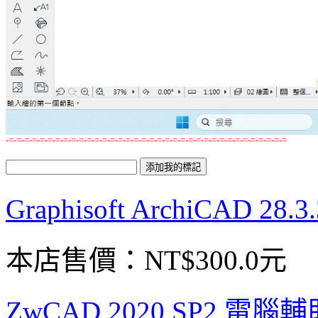
-=-=-=-=-=-=-=-=-=-=-=-=-=-=-=-=-=-=-=-=-=-=-=-=-=-=-=-=-=-=-=-=-=-=-=-=
Graphisoft ArchiCA
本店售價：
NT$300.0元
ZwCAD 2020 SP2 