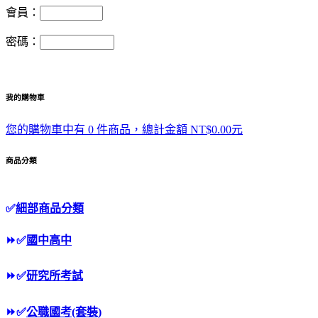
會員：
密碼：
我的購物車
您的購物車中有 0 件商品，總計金額 NT$0.00元
商品分類
✅
細部商品分類
⏩
✅
國中高中
⏩
✅
研究所考試
⏩
✅
公職國考(套裝)