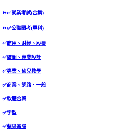
⏩
✅
就業考試(合集)
⏩
✅
公職國考(單科)
✅
商用、財經、股票
✅
繪圖、專業設計
✅
專業、幼兒教學
✅
商業、網路、一般
✅
軟體合輯
✅
字型
✅
蘋果電腦