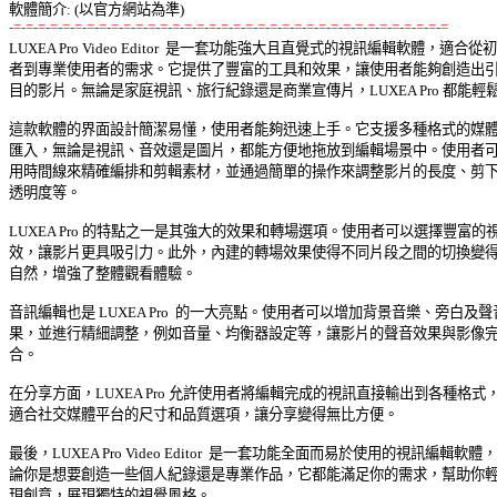
-=-=-=-=-=-=-=-=-=-=-=-=-=-=-=-=-=-=-=-=-=-=-=-=-=-=-=-=-=-=-=-=-=-=-=-=

LUXEA Pro Video Editor  是一套功能強大且直覺式的視訊編輯軟體，適合從初學
者到專業使用者的需求。它提供了豐富的工具和效果，讓使用者能夠創造出引人
目的影片。無論是家庭視訊、旅行紀錄還是商業宣傳片，LUXEA Pro 都能輕鬆應
這款軟體的界面設計簡潔易懂，使用者能夠迅速上手。它支援多種格式的媒體檔
匯入，無論是視訊、音效還是圖片，都能方便地拖放到編輯場景中。使用者可以
用時間線來精確編排和剪輯素材，並通過簡單的操作來調整影片的長度、剪下、
透明度等。 

LUXEA Pro 的特點之一是其強大的效果和轉場選項。使用者可以選擇豐富的視訊
效，讓影片更具吸引力。此外，內建的轉場效果使得不同片段之間的切換變得順
自然，增強了整體觀看體驗。 

音訊編輯也是 LUXEA Pro  的一大亮點。使用者可以增加背景音樂、旁白及聲音
果，並進行精細調整，例如音量、均衡器設定等，讓影片的聲音效果與影像完美
合。 

在分享方面，LUXEA Pro 允許使用者將編輯完成的視訊直接輸出到各種格式，包
適合社交媒體平台的尺寸和品質選項，讓分享變得無比方便。 

最後，LUXEA Pro Video Editor  是一套功能全面而易於使用的視訊編輯軟體，無
論你是想要創造一些個人紀錄還是專業作品，它都能滿足你的需求，幫助你輕鬆
現創意，展現獨特的視覺風格。 
