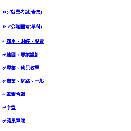
⏩
✅
就業考試(合集)
⏩
✅
公職國考(單科)
✅
商用、財經、股票
✅
繪圖、專業設計
✅
專業、幼兒教學
✅
商業、網路、一般
✅
軟體合輯
✅
字型
✅
蘋果電腦