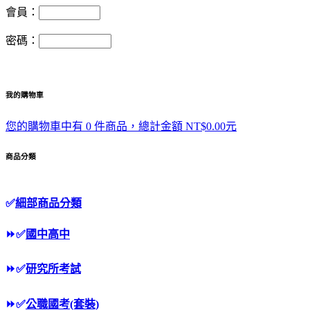
會員：
密碼：
我的購物車
您的購物車中有 0 件商品，總計金額 NT$0.00元
商品分類
✅
細部商品分類
⏩
✅
國中高中
⏩
✅
研究所考試
⏩
✅
公職國考(套裝)