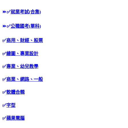
⏩
✅
就業考試(合集)
⏩
✅
公職國考(單科)
✅
商用、財經、股票
✅
繪圖、專業設計
✅
專業、幼兒教學
✅
商業、網路、一般
✅
軟體合輯
✅
字型
✅
蘋果電腦