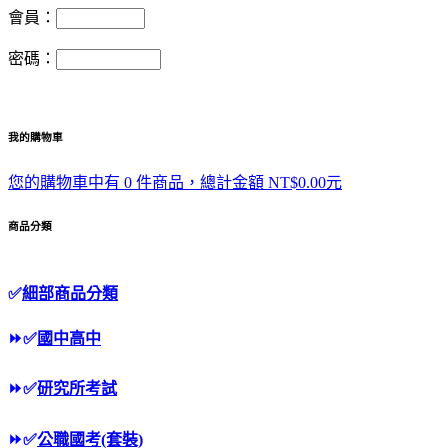
會員：
密碼：
我的購物車
您的購物車中有 0 件商品，總計金額 NT$0.00元
商品分類
✅
細部商品分類
⏩
✅
國中高中
⏩
✅
研究所考試
⏩
✅
公職國考(套裝)