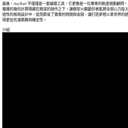
最後，AnyRail 不僅僅是一套繪圖工具，它更像是一位專業的軌道規劃顧問。它
複雜的幾何計算隱藏在簡潔的操作之下，讓模型火觀愛好者能將全部心力投入到
造性的格局設計中，從而節省了寶貴的時間與金錢，讓打造夢想火車世界的過程
得更加充滿樂趣與確定性。 
