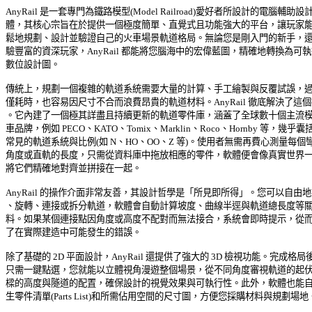
AnyRail 是一套專門為鐵路模型(Model Railroad)愛好者所設計的電腦輔助設計軟
體，其核心宗旨在於提供一個極度簡單、直覺式且功能強大的平台，讓玩家能夠
鬆地規劃、設計並驗證自己的火車場景軌道格局。無論您是剛入門的新手，還是
驗豐富的資深玩家，AnyRail 都能將您腦海中的宏偉藍圖，精確地轉換為可執行
數位設計圖。 

傳統上，規劃一個複雜的軌道系統需要大量的計算、手工繪製與反覆試誤，過程
僅耗時，也容易因尺寸不合而浪費昂貴的軌道材料。AnyRail 徹底解決了這個痛
。它內建了一個極其詳盡且持續更新的軌道零件庫，涵蓋了全球數十個主流模型
車品牌，例如 PECO、KATO、Tomix、Marklin、Roco、Hornby 等，幾乎囊
常見的軌道系統與比例(如 N、HO、OO、Z 等)。使用者無需再費心測量每個彎軌
角度或直軌的長度，只需從資料庫中拖放相應的零件，軟體便會像真實世界一樣
將它們精確地對齊並拼接在一起。 

AnyRail 的操作介面非常友善，其設計哲學是「所見即所得」。您可以自由地拖
、旋轉、連接或拆分軌道，軟體會自動計算坡度、曲線半逕與軌道總長度等關鍵
料。如果某個連接點因角度或高度不配對而無法接合，系統會即時提示，從而避
了在實際建造中可能發生的錯誤。 

除了基礎的 2D 平面設計，AnyRail 還提供了強大的 3D 檢視功能。完成格局後，
只需一鍵點選，您就能以立體視角漫遊整個場景，從不同角度審視軌道的起伏、
樑的高度與隧道的配置，確保設計的視覺效果與可執行性。此外，軟體也能自動
生零件清單(Parts List)和所需佔用空間的尺寸圖，方便您採購材料與規劃場地。