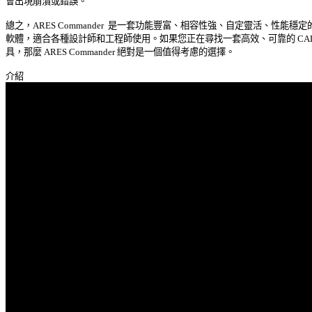
會出現崩潰或錯誤。 

總之，ARES Commander  是一套功能豐富、相容性強、自定靈活、性能穩定的 C
軟體，適合各種設計師和工程師使用。如果您正在尋找一套高效、可靠的 CAD  
具，那麼 ARES Commander 絕對是一個值得考慮的選擇。 
