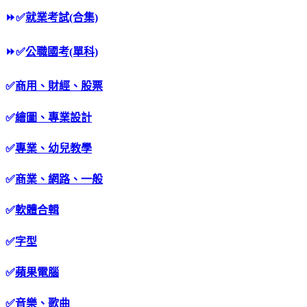
⏩
✅
就業考試(合集)
⏩
✅
公職國考(單科)
✅
商用、財經、股票
✅
繪圖、專業設計
✅
專業、幼兒教學
✅
商業、網路、一般
✅
軟體合輯
✅
字型
✅
蘋果電腦
✅
音樂、歌曲