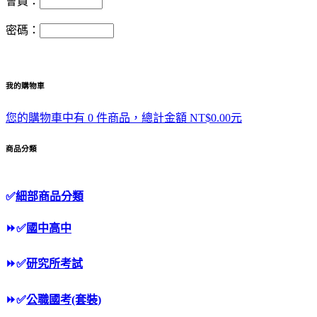
會員：
密碼：
我的購物車
您的購物車中有 0 件商品，總計金額 NT$0.00元
商品分類
✅
細部商品分類
⏩
✅
國中高中
⏩
✅
研究所考試
⏩
✅
公職國考(套裝)