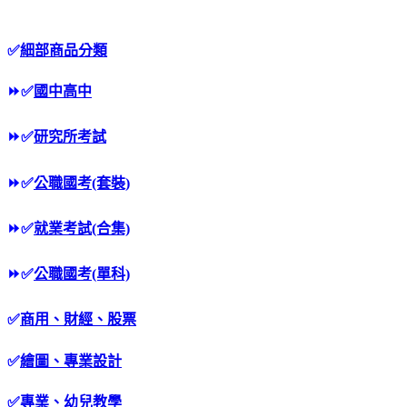
✅
細部商品分類
⏩
✅
國中高中
⏩
✅
研究所考試
⏩
✅
公職國考(套裝)
⏩
✅
就業考試(合集)
⏩
✅
公職國考(單科)
✅
商用、財經、股票
✅
繪圖、專業設計
✅
專業、幼兒教學