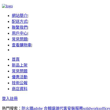
網站簡介
|
配送方式
|
聯繫我們
|
用戶中心
|
常見問題
|
查看購物車
|
首頁
新品上架
常見問題
優惠活動
技術公報
商店資料
登入
註冊
熱門搜索：
防火牆
adobe 合輯
遠端代客安裝服務
solidworks
office