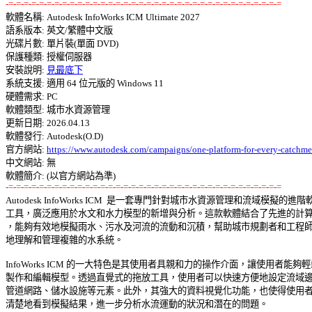
-=-=-=-=-=-=-=-=-=-=-=-=-=-=-=-=-=-=-=-=-=-=-=-=-=-=-=-=-=-=-=-=-=-=-=-=

軟體名稱: Autodesk InfoWorks ICM Ultimate 2027 

語系版本: 英文/繁體中文版 

光碟片數: 單片裝(單面 DVD) 

保護種類: 授權伺服器 

安裝說明: 
見最底下
系統支援: 適用 64 位元版的 Windows 11 

硬體需求: PC 

軟體類型: 城市水資源管理 

更新日期: 2026.04.13 

軟體發行: Autodesk(O.D) 

官方網站: 
https://www.autodesk.com/campaigns/one-platform-for-every-catchme
中文網站: 無

-=-=-=-=-=-=-=-=-=-=-=-=-=-=-=-=-=-=-=-=-=-=-=-=-=-=-=-=-=-=-=-=-=-=-=-=

Autodesk InfoWorks ICM  是一套專門針對城市水資源管理和流域模擬的進階軟
工具，廣泛應用於水文和水力模型的新增與分析。這款軟體結合了先進的計算技
，能夠有效地模擬雨水、污水及河流的流動和沉積，幫助城市規劃者和工程師更
地理解和管理複雜的水系統。 

InfoWorks ICM 的一大特色是其使用者具親和力的操作介面，讓使用者能夠輕鬆
製作和編輯模型。透過直覺式的拖放工具，使用者可以快速方便地設定流域邊界
管道網路、儲水設施等元素。此外，其強大的資料視覺化功能，也使得使用者能
清楚地看到模擬結果，進一步分析水流運動的狀況和潛在的問題。 
