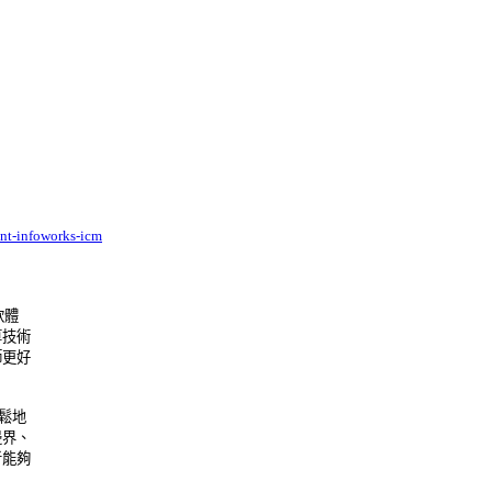
nt-infoworks-icm
體 

術 

好 

地 

、 

夠 
