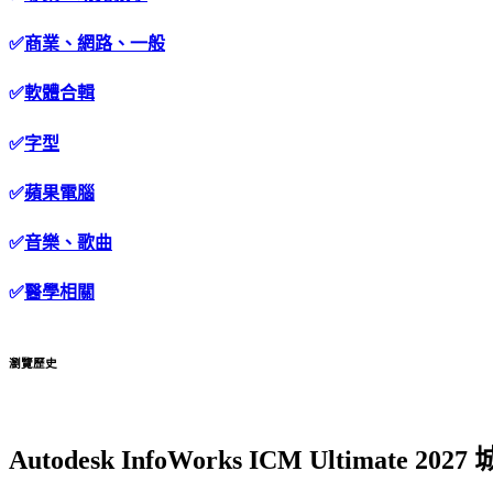
✅
商業、網路、一般
✅
軟體合輯
✅
字型
✅
蘋果電腦
✅
音樂、歌曲
✅
醫學相關
瀏覽歷史
Autodesk InfoWorks ICM Ultimat