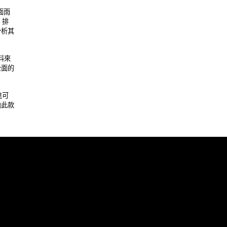
雨 

 

其 

來 

的 

可 

款 
