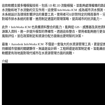
這款軟體支援多種模擬技術，包括 1D 和 2D 流動模擬，並能夠處理複雜的路面
水流動和地下水流動的交互作用。這使得 InfoWorks ICM  成為城市洪水預測、排
水系統設計及環境影響評估的重要工具。使用者可以針對特定的降雨事件，分析
對城市排水系統的影響，進而制定適當的管理策略，提高城市的抗洪能力。 

此外，InfoWorks ICM 也具備資料整合的能力，能夠從 GIS、感應器及其他資料
源匯入資料，進一步提升模型的準確性。透過這些整合，使用者能夠進行更全面
風險評估，並在政策制定和資源分配方面做出更明智的決策。 

最後，Autodesk InfoWorks ICM  不僅是一套強大的水資源管理工具，更是促進
持續城市發展的關鍵夥伴。無論是設計師、工程師還是政策制定者，皆能藉由此
軟體更有效地面對現代城市在水資源管理方面的挑戰。 
