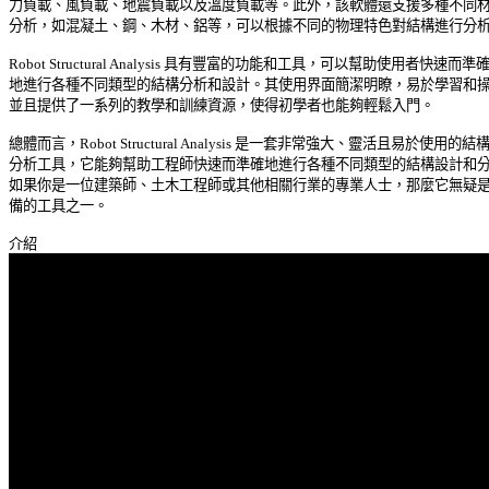
力負載、風負載、地震負載以及溫度負載等。此外，該軟體還支援多種不同材料
分析，如混凝土、鋼、木材、鋁等，可以根據不同的物理特色對結構進行分析。
Robot Structural Analysis 具有豐富的功能和工具，可以幫助使用者快速而準確 
地進行各種不同類型的結構分析和設計。其使用界面簡潔明瞭，易於學習和操作
並且提供了一系列的教學和訓練資源，使得初學者也能夠輕鬆入門。 

總體而言，Robot Structural Analysis 是一套非常強大、靈活且易於使用的結構 
分析工具，它能夠幫助工程師快速而準確地進行各種不同類型的結構設計和分析
如果你是一位建築師、土木工程師或其他相關行業的專業人士，那麼它無疑是你
備的工具之一。 
