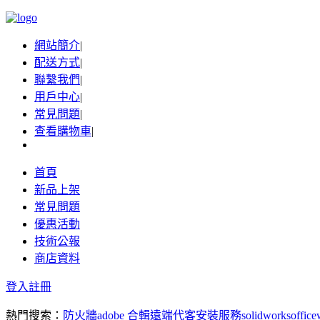
網站簡介
|
配送方式
|
聯繫我們
|
用戶中心
|
常見問題
|
查看購物車
|
首頁
新品上架
常見問題
優惠活動
技術公報
商店資料
登入
註冊
熱門搜索：
防火牆
adobe 合輯
遠端代客安裝服務
solidworks
office