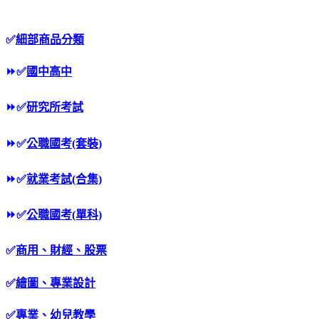
✅
細部商品分類
⏩
✅
國中高中
⏩
✅
研究所考試
⏩
✅
公職國考(套裝)
⏩
✅
就業考試(合集)
⏩
✅
公職國考(單科)
✅
商用、財經、股票
✅
繪圖、專業設計
✅
專業、幼兒教學