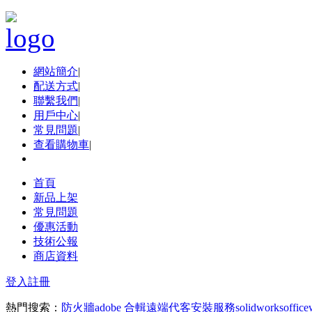
網站簡介
|
配送方式
|
聯繫我們
|
用戶中心
|
常見問題
|
查看購物車
|
首頁
新品上架
常見問題
優惠活動
技術公報
商店資料
登入
註冊
熱門搜索：
防火牆
adobe 合輯
遠端代客安裝服務
solidworks
office