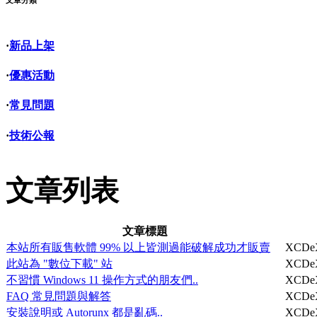
文章分類
·
新品上架
·
優惠活動
·
常見問題
·
技術公報
文章列表
文章標題
本站所有販售軟體 99% 以上皆測過能破解成功才販賣
XCDe
此站為 "數位下載" 站
XCDe
不習慣 Windows 11 操作方式的朋友們..
XCDe
FAQ 常見問題與解答
XCDe
安裝說明或 Autorunx 都是亂碼..
XCDe