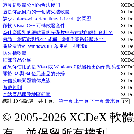
這算是軟體公司的合法後門
XCDe
這是你該擁有的一套防火牆軟體
XCDe
缺少 api-ms-win-crt-runtime-l1-1-0.dll 的問題
XCDe
微軟 Visual C++ 可轉散發套件
XCDe
為什麼跟別的網站買的光碟片中有貴站的網址資料？
XCDe
何謂 "虛擬環境版本" 或稱 "虛擬作業系統版本"？
XCDe
關於最近的 Windows 8.1 啟用的一些問題
XCDe
防火牆軟體
XCDe
細部商品分類
XCDe
如果你使用的是 Vista 或 Windows 7 以後推出的作業系統
XCDe
關於 32 與 64 位元產品的分辨
XCDe
來信反映問題前你應該...
XCDe
遊戲規則
XCDe
本站產品服務地區範圍
XCDe
總計 19 個記錄，共 1 頁。
第一頁
上一頁
下一頁
最末頁
© 2005-2026 XCDeX 軟
有，並保留所有權利。